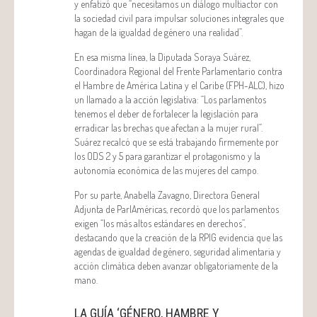
y enfatizó que “necesitamos un diálogo multiactor con
la sociedad civil para impulsar soluciones integrales que
hagan de la igualdad de género una realidad”.
En esa misma línea, la Diputada Soraya Suárez,
Coordinadora Regional del Frente Parlamentario contra
el Hambre de América Latina y el Caribe (FPH-ALC), hizo
un llamado a la acción legislativa: “Los parlamentos
tenemos el deber de fortalecer la legislación para
erradicar las brechas que afectan a la mujer rural”.
Suárez recalcó que se está trabajando firmemente por
los ODS 2 y 5 para garantizar el protagonismo y la
autonomía económica de las mujeres del campo.
Por su parte, Anabella Zavagno, Directora General
Adjunta de ParlAméricas, recordó que los parlamentos
exigen “los más altos estándares en derechos”,
destacando que la creación de la RPIG evidencia que las
agendas de igualdad de género, seguridad alimentaria y
acción climática deben avanzar obligatoriamente de la
mano.
LA GUÍA ‘GÉNERO, HAMBRE Y