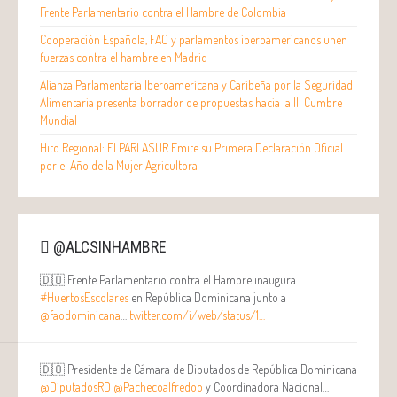
Frente Parlamentario contra el Hambre de Colombia
Cooperación Española, FAO y parlamentos iberoamericanos unen
fuerzas contra el hambre en Madrid
Alianza Parlamentaria Iberoamericana y Caribeña por la Seguridad
Alimentaria presenta borrador de propuestas hacia la III Cumbre
Mundial
Hito Regional: El PARLASUR Emite su Primera Declaración Oficial
por el Año de la Mujer Agricultora
@ALCSINHAMBRE
🇩🇴 Frente Parlamentario contra el Hambre inaugura
#HuertosEscolares
en República Dominicana junto a
@faodominicana
…
twitter.com/i/web/status/1…
🇩🇴 Presidente de Cámara de Diputados de República Dominicana
@DiputadosRD
@Pachecoalfredoo
y Coordinadora Nacional…