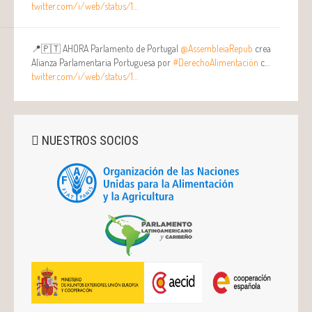
twitter.com/i/web/status/1…
📍🇵🇹 AHORA Parlamento de Portugal
@AssembleiaRepub
crea
Alianza Parlamentaria Portuguesa por
#DerechoAlimentación
c…
twitter.com/i/web/status/1…
NUESTROS SOCIOS