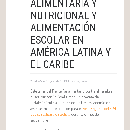
ALIMENTARIA Y
NUTRICIONAL Y
ALIMENTACIÓN
ESCOLAR EN
AMÉRICA LATINA Y
EL CARIBE
19 al 22 de August de 2013. Brasilia, Brasil
Este taller del Frente Parlamentario contra el Hambre
busca dar continuidad a todo un proceso de
fortalecimiento al interior de los Frentes, además de
avanzar en la preparación para el
Foro Regional del FPH
que se realizará en Bolivia
durante el mes de
septiembre.