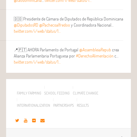
@faodominicana
…
twitter.com/i/web/status/1…
🇩🇴 Presidente de Cámara de Diputados de República Dominicana
@DiputadosRD
@Pachecoalfredoo
y Coordinadora Nacional…
twitter.com/i/web/status/1…
📍🇵🇹 AHORA Parlamento de Portugal
@AssembleiaRepub
crea
Alianza Parlamentaria Portuguesa por
#DerechoAlimentación
c…
twitter.com/i/web/status/1…
FAMILY FARMING
SCHOOL FEEDING
CLIMATE CHANGE
INTERNATIONALIZATION
PARTNERSHIPS
RESULTS