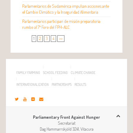
Parlamentarios de Sudamérica impulsan acciones ante
el Cambio Climático y la Inseguridad Alimentaria
Parlamentarios participan de misión preparatoria
rumbo al 7º Foro del FPH-ALC
1
2
3
4
>>
FAMILY FARMING
SCHOOL FEEDING
CLIMATE CHANGE
INTERNATIONALIZATION
PARTNERSHIPS
RESULTS
Parliamentary Front Against Hunger
Secretariat
Dag Hammarrskjöld 3241, Vitacura