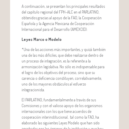
A continuación, se presentan los principales resultados
del capítulo regional del FPH-ALC en el PARLATINO;
obtenidos gracias al apoyo de la FAO, la Cooperación
Española y la Agencia Mexicana de Cooperación
Internacional para el Desarrollo (AMEXCID):
Leyes Marco o Modelo
*Una de las acciones más importantes, y quizá también
una de las más difíciles, que debe realizarse dentro de
un proceso de integración, es la referente a la
armonización legislativa. No sólo es indispensable para
el logro de los objetivos del proceso, sino que su
carencia o deficiencia constituyen, correlativamente,
uno de los mayores obstáculos al esfuerzo
integracionista.
El PARLATINO, fundamentalmente a través de sus
Comisiones y con el valioso apoyo de los organismos
internacionales con los que tiene acuerdos de
cooperación interinstitucional, tal como la FAO, ha
elaborado las siguientes Leyes Modelo que han sido
aprobadas por los órganos de la institución y que hoy