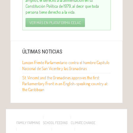
amplios, el derecho a la alimentación en su
Constitución Política de 1979, al decir que toda
persona tiene derecho a la vida.
VER MÁS EN PLATAFORMA CELAC
ÚLTIMAS NOTICIAS
Lanzan Frente Parlamentario contra el hambre Capítulo
Nacional de San Vicente y las Granadinas
St. Vincent and the Grenadines approves the first
Parliamentary Front in an English-speaking country at
the Caribbean
FAMILY FARMING
SCHOOL FEEDING
CLIMATE CHANGE