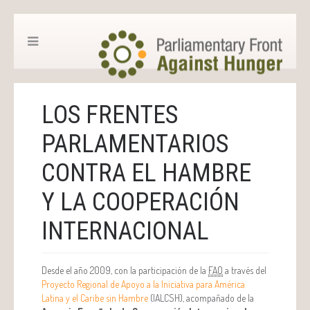
LOS FRENTES
PARLAMENTARIOS
CONTRA EL HAMBRE
Y LA COOPERACIÓN
INTERNACIONAL
Desde el año 2009, con la participación de la
FAO
a través del
Proyecto Regional de Apoyo a la Iniciativa para América
Latina y el Caribe sin Hambre
(IALCSH), acompañado de la