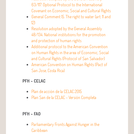
63/117. Optional Protocol to the International
Covenant on Economic, Social and Cultural Rights
General Comment 15. The right to water (art. 11 and
12)
Resolution adopted by the General Assembly
48/134. National institutions for the promotion
and protection of human rights
Additional protocol to the American Convention
on Human Rights in the area of Economic, Social
and Cultural Rights (Protocol of San Salvador)
American Convention on Human Rights (Pact of
San Jose, Costa Rica)
PFH – CELAC
Plan de acción de la CELAC 2015
Plan San de la CELAC – Versión Completa
PFH – FAO
Parliamentary Fronts Against Hunger in the
Caribbean