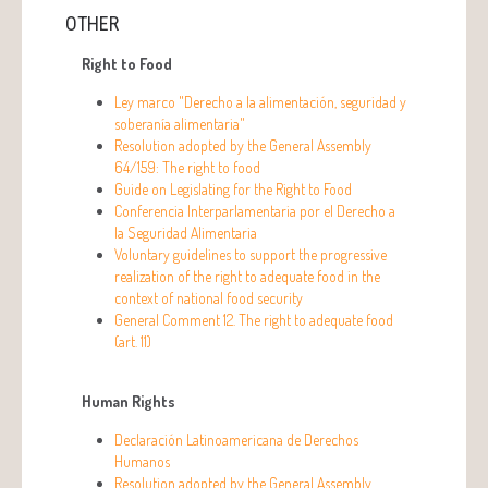
OTHER
Right to Food
Ley marco "Derecho a la alimentación, seguridad y
soberanía alimentaria"
Resolution adopted by the General Assembly
64/159: The right to food
Guide on Legislating for the Right to Food
Conferencia Interparlamentaria por el Derecho a
la Seguridad Alimentaria
Voluntary guidelines to support the progressive
realization of the right to adequate food in the
context of national food security
General Comment 12. The right to adequate food
(art. 11)
Human Rights
Declaración Latinoamericana de Derechos
Humanos
Resolution adopted by the General Assembly