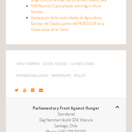
XXIII Reunión Especializada sobre Agricultura
Familiar
Declaración de las autoridades de Agricultura
Familiar de Estados partes del MERCOSUR en la
Gobernanza de la Tierra
FAMILY FARMING
SCHOOL FEEDING
CLIMATE CHANGE
INTERNATIONALIZATION
PARTNERSHIPS
RESULTS
Parliamentary Front Against Hunger
Secretariat
Dag Hammarrskjöld 3241, Vitacura
Santiago
,
Chile
.
Phone:
(+56) 229 232 100