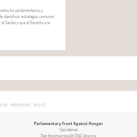
 entre los parlamentarios y
 de identificar estrategias comunes
 el Caribe y que el Derecho a la
ATION
PARTNERSHIPS
RESULTS
Parliamentary Front Against Hunger
Secretariat
Dag Hammarrskjöld 3241, Vitacura