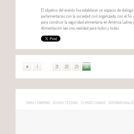
El objetivo del evento fue establecer un espacio de diálogo
parlamentarias con la sociedad civil organizada, con el fin
para construir la seguridad alimentaria en América Latina y
Alimentación sea una realidad para todos y todas.
1
...
21
22
23
24
FAMILY FARMING
SCHOOL FEEDING
CLIMATE CHANGE
INTERNATIONALIZ