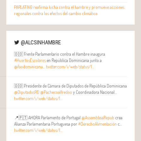
PARLATINO reafirma lucha contra el hambre y promueve acciones
regionales contra los efectos del cambio climático
@ALCSINHAMBRE
🇩🇴 Frente Parlamentario contra el Hambre inaugura
#HuertosEscolares
en República Dominicana junto a
@faodominicana
…
twitter.com/i/web/status/1…
🇩🇴 Presidente de Cámara de Diputados de República Dominicana
@DiputadosRD
@Pachecoalfredoo
y Coordinadora Nacional…
twitter.com/i/web/status/1…
📍🇵🇹 AHORA Parlamento de Portugal
@AssembleiaRepub
crea
Alianza Parlamentaria Portuguesa por
#DerechoAlimentación
c…
twitter.com/i/web/status/1…