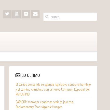
LO ÚLTIMO
El Caribe consolida su agenda legislativa contra el hambre
y el cambio climático con la nueva Comisión Especial del
PARLATINO
CARICOM member countries seek to join the
Parliamentary Front Against Hunger