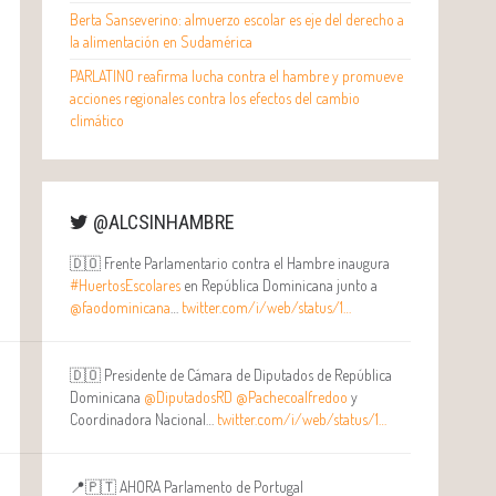
Berta Sanseverino: almuerzo escolar es eje del derecho a
la alimentación en Sudamérica
PARLATINO reafirma lucha contra el hambre y promueve
acciones regionales contra los efectos del cambio
climático
@ALCSINHAMBRE
🇩🇴 Frente Parlamentario contra el Hambre inaugura
#HuertosEscolares
en República Dominicana junto a
@faodominicana
…
twitter.com/i/web/status/1…
🇩🇴 Presidente de Cámara de Diputados de República
Dominicana
@DiputadosRD
@Pachecoalfredoo
y
Coordinadora Nacional…
twitter.com/i/web/status/1…
📍🇵🇹 AHORA Parlamento de Portugal