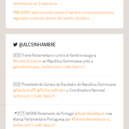
alimentación en Sudamérica
PARLATINO reafirma lucha contra el hambre y promueve acciones
regionales contra los efectos del cambio climático
@ALCSINHAMBRE
🇩🇴 Frente Parlamentario contra el Hambre inaugura
#HuertosEscolares
en República Dominicana junto a
@faodominicana
…
twitter.com/i/web/status/1…
🇩🇴 Presidente de Cámara de Diputados de República Dominicana
@DiputadosRD
@Pachecoalfredoo
y Coordinadora Nacional…
twitter.com/i/web/status/1…
📍🇵🇹 AHORA Parlamento de Portugal
@AssembleiaRepub
crea
Alianza Parlamentaria Portuguesa por
#DerechoAlimentación
c…
twitter.com/i/web/status/1…