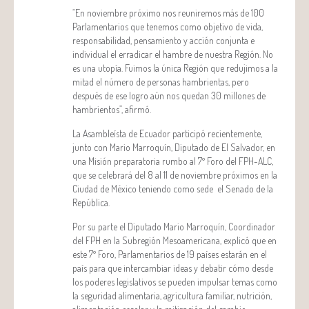
“En noviembre próximo nos reuniremos más de 100
Parlamentarios que tenemos como objetivo de vida,
responsabilidad, pensamiento y acción conjunta e
individual el erradicar el hambre de nuestra Región. No
es una utopía. Fuimos la única Región que redujimos a la
mitad el número de personas hambrientas, pero
después de ese logro aún nos quedan 30 millones de
hambrientos”, afirmó.
La Asambleísta de Ecuador participó recientemente,
junto con Mario Marroquín, Diputado de El Salvador, en
una Misión preparatoria rumbo al 7º Foro del FPH-ALC,
que se celebrará del 8 al 11 de noviembre próximos en la
Ciudad de México teniendo como sede el Senado de la
República.
Por su parte el Diputado Mario Marroquín, Coordinador
del FPH en la Subregión Mesoamericana, explicó que en
este 7º Foro, Parlamentarios de 19 países estarán en el
país para que intercambiar ideas y debatir cómo desde
los poderes legislativos se pueden impulsar temas como
la seguridad alimentaria, agricultura familiar, nutrición,