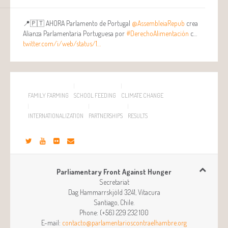
📍🇵🇹 AHORA Parlamento de Portugal
@AssembleiaRepub
crea
Alianza Parlamentaria Portuguesa por
#DerechoAlimentación
c…
twitter.com/i/web/status/1…
FAMILY FARMING
SCHOOL FEEDING
CLIMATE CHANGE
INTERNATIONALIZATION
PARTNERSHIPS
RESULTS
Parliamentary Front Against Hunger
Secretariat
Dag Hammarrskjöld 3241, Vitacura
Santiago
,
Chile
.
Phone:
(+56) 229 232 100
E-mail:
contacto@parlamentarioscontraelhambre.org