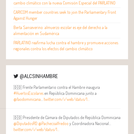
cambio climático con la nueva Comisión Especial del PARLATINO
CARICOM member countries seek to join the Parliamentary Front
Against Hunger
Berta Sanseverino: almuerzo escolar es eje del derecho a la
alimentación en Sudamérica
PARLATINO reafirma lucha contra el hambre y promueve acciones
regionales contra los efectos del cambio climático
@ALCSINHAMBRE
🇩🇴 Frente Parlamentario contra el Hambre inaugura
#HuertosEscolares
en República Dominicana junto a
@faodominicana
…
twitter.com/i/web/status/1…
🇩🇴 Presidente de Cámara de Diputados de República Dominicana
@DiputadosRD
@Pachecoalfredoo
y Coordinadora Nacional…
twitter.com/i/web/status/1…