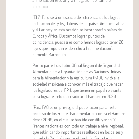
alimentación escolar y la mitigación del cambio
climático.
“El 7º Foro será un espacio de referencia de los logros
institucionales y legislativos de los países América Latina
y el Caribe y en esta ocasión se incorporarán países de
Europa y África. Buscamos lograr puntos de
coincidencia, pues así es como hemos logrado tener 20
leyes que impulsan el derecho a la alimentación”,
comentó Marroquín.
Por su parte, Luis Lobo, Oficial Regional de Seguridad
Alimentaria de la Organización de las Naciones Unidas
para la Alimentación y la Agricultura (FAO), invitó a la
sociedad mexicana a conocer más el trabajo que hacen
los legisladores del FPH, que tienen un papel relevante
para lograr el reto de erradicar el hambre en 2030.
“Para FAO es un privilegio el poder acompañar este
proceso de los Frentes Parlamentarios contra el Hambre
desde 2009, en el cual se han ido constituyendo 17
Frentes nacionales, con todo un trabajo a nivel regional,
que están dando importantes resultados en los países y
en toda la Región”, expuso el también Secretario