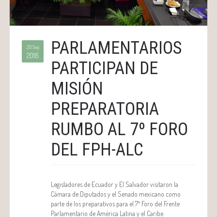
PARLAMENTARIOS
20 Sep
2016
PARTICIPAN DE
MISIÓN
PREPARATORIA
RUMBO AL 7º FORO
DEL FPH-ALC
Legisladores de Ecuador y El Salvador visitaron la
Cámara de Diputados y el Senado mexicano como
parte de los preparativos para el 7º Foro del Frente
Parlamentario de América Latina y el Caribe.