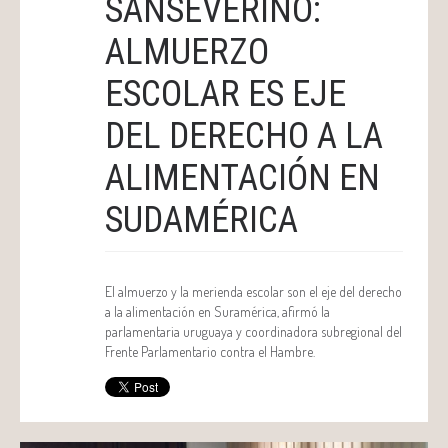
SANSEVERINO:
ALMUERZO
ESCOLAR ES EJE
DEL DERECHO A LA
ALIMENTACIÓN EN
SUDAMÉRICA
El almuerzo y la merienda escolar son el eje del derecho
a la alimentación en Suramérica, afirmó la
parlamentaria uruguaya y coordinadora subregional del
Frente Parlamentario contra el Hambre.