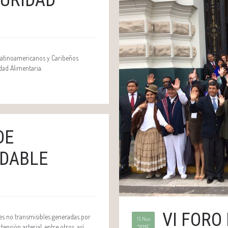
Latinoamericanos y Caribeños
dad Alimentaria.
DE
UDABLE
VI FORO
des no transmisibles generadas por
15 Nov
nsión arterial, entre otros, así
2015