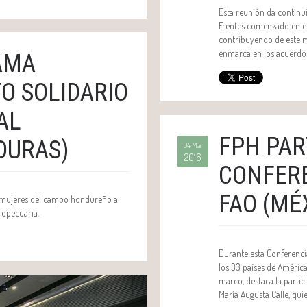
Esta reunión da continui
Frentes comenzado en el
contribuyendo de este m
enmarca en los acuerdos
AMA
O SOLIDARIO
AL
FPH PAR
DURAS)
04 Mar
2016
CONFERE
FAO (MÉ
e mujeres del campo hondureño a
ropecuaria.
Durante esta Conferencia
los 33 países de América
marco, destaca la partic
María Augusta Calle, qui