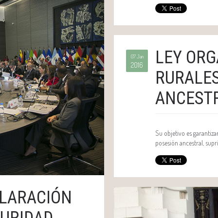
LEY ORG
07 Jan
2016
RURALES
ANCESTR
Su objetivo es garantizar
posesión ancestral, supri
CLARACIÓN
GURIDAD