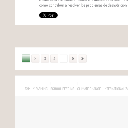
como contribuir a resolver los problemas de desnutrición
1
2
3
4
...
8
FAMILY FARMING
SCHOOL FEEDING
CLIMATE CHANGE
INTERNATIONALIZ