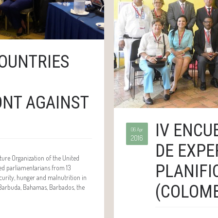
OUNTRIES
NT AGAINST
IV ENCU
06 Apr
2016
DE EXPE
ture Organization of the United
PLANIFI
ted parliamentarians from 13
urity, hunger and malnutrition in
(COLOMB
 Barbuda, Bahamas, Barbados, the