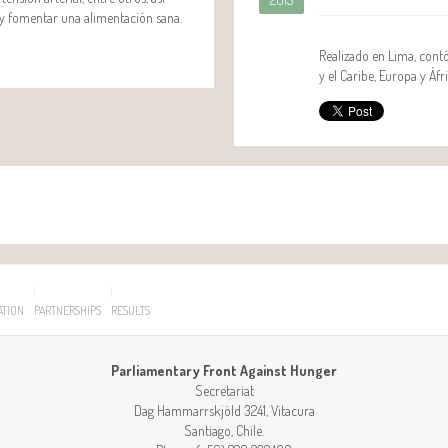
 y fomentar una alimentación sana.
Realizado en Lima, contó
y el Caribe, Europa y Áfri
ATION
PARTNERSHIPS
RESULTS
Parliamentary Front Against Hunger
Secretariat
Dag Hammarrskjöld 3241, Vitacura
Santiago
,
Chile
.