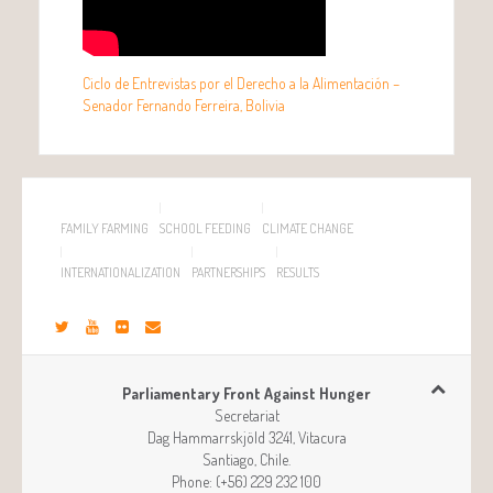
Ciclo de Entrevistas por el Derecho a la Alimentación –
Senador Fernando Ferreira, Bolivia
FAMILY FARMING
SCHOOL FEEDING
CLIMATE CHANGE
INTERNATIONALIZATION
PARTNERSHIPS
RESULTS
Parliamentary Front Against Hunger
Secretariat
Dag Hammarrskjöld 3241, Vitacura
Santiago
,
Chile
.
Phone:
(+56) 229 232 100