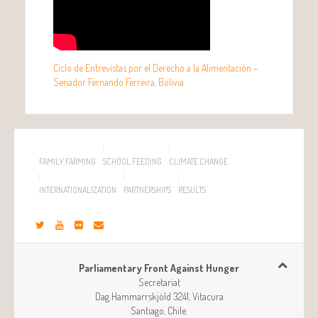
Ciclo de Entrevistas por el Derecho a la Alimentación –
Senador Fernando Ferreira, Bolivia
FAMILY FARMING
SCHOOL FEEDING
CLIMATE CHANGE
INTERNATIONALIZATION
PARTNERSHIPS
RESULTS
Parliamentary Front Against Hunger
Secretariat
Dag Hammarrskjöld 3241, Vitacura
Santiago
,
Chile
.