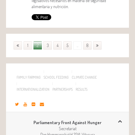
legislativos necesarios en materia de seguridad
alimentaria y nutrición.
1
2
3
4
5
...
8
FAMILY FARMING
SCHOOL FEEDING
CLIMATE CHANGE
INTERNATIONALIZATION
PARTNERSHIPS
RESULTS
Parliamentary Front Against Hunger
Secretariat
Dag Hammarrskjöld 3241, Vitacura