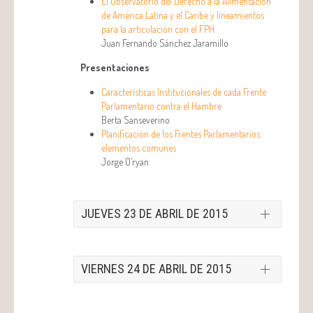
El Observatorio del Derecho a la Alimentación
de América Latina y el Caribe y lineamientos
para la articulación con el FPH
Juan Fernando Sánchez Jaramillo
Presentaciones
Características Institucionales de cada Frente
Parlamentario contra el Hambre
Berta Sanseverino
Planificación de los Frentes Parlamentarios:
elementos comunes
Jorge O’ryan
JUEVES 23 DE ABRIL DE 2015
III Panel
VIERNES 24 DE ABRIL DE 2015
Segunda Conferencia Internacional de
Nutrición