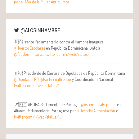
por el Año de la Mujer Agricultora
Najla Veloso
Etiquetados de alimentos y programas de
alimentación escolar
María Augusta Calle
@ALCSINHAMBRE
🇩🇴 Frente Parlamentario contra el Hambre inaugura
#HuertosEscolares
en República Dominicana junto a
@faodominicana
…
twitter.com/i/web/status/1…
🇩🇴 Presidente de Cámara de Diputados de República Dominicana
@DiputadosRD
@Pachecoalfredoo
y Coordinadora Nacional…
twitter.com/i/web/status/1…
📍🇵🇹 AHORA Parlamento de Portugal
@AssembleiaRepub
crea
Alianza Parlamentaria Portuguesa por
#DerechoAlimentación
c…
twitter.com/i/web/status/1…