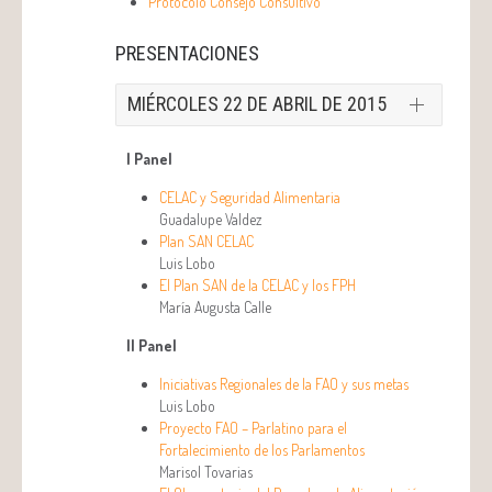
Protocolo Consejo Consultivo
PRESENTACIONES
MIÉRCOLES 22 DE ABRIL DE 2015
I Panel
CELAC y Seguridad Alimentaria
Guadalupe Valdez
Plan SAN CELAC
Luis Lobo
El Plan SAN de la CELAC y los FPH
María Augusta Calle
II Panel
Iniciativas Regionales de la FAO y sus metas
Luis Lobo
Proyecto FAO – Parlatino para el
Fortalecimiento de los Parlamentos
Marisol Tovarias