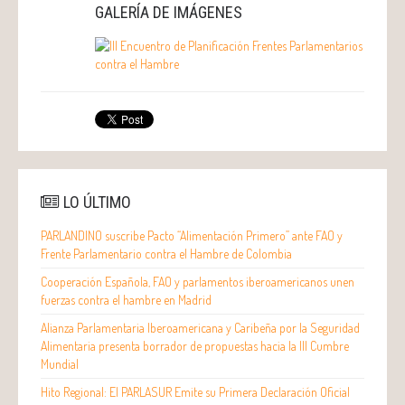
Fidel Demedicis
Trabajos en Grupo
GALERÍA DE IMÁGENES
Agenda de Desarrollo Post 2015
Presentación Grupo 1
Pablo Ramírez
Presentación Grupo 2
Ley de Seguridad Alimentaria y Nutrición
Sofía Gaviria
Presentaciones
IV Panel
Directrices Voluntarias para la Participación en
los FPH
Argentina: Trabajo Parlamentario Nacional
Equipo FAO
Gastón Harispe
Consejo Consultivo del Frente Parlamentario
Documento:
Reparación Histórica de la
contra el Hambre
Agricultura Familiar para la Construcción de
LO ÚLTIMO
Liliana Parada
una nueva ruralidad en la Argentina
Objetivos Estratégicos y líneas de acción del
Brasil: Frente Parlamentario de Seguridad
PARLANDINO suscribe Pacto “Alimentación Primero” ante FAO y
FPH para 2015
Alimentaria y Nutricional
Frente Parlamentario contra el Hambre de Colombia
María Augusta Calle
Padre Joao Siqueira
Cooperación Española, FAO y parlamentos iberoamericanos unen
VI Foro del Frente Parlamentario contra el
V Panel
fuerzas contra el hambre en Madrid
Hambre
Modesto Julca
Bolivia: Frente Parlamentario por la soberanía
Alianza Parlamentaria Iberoamericana y Caribeña por la Seguridad
alimentaria para el vivir bien
Alimentaria presenta borrador de propuestas hacia la III Cumbre
Fernando Ferreira
Mundial
Cooperación Brasil – FAO Programas de
Hito Regional: El PARLASUR Emite su Primera Declaración Oficial
Alimentación Escolar