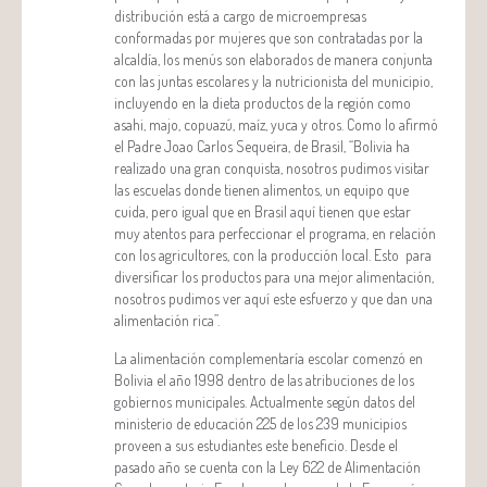
distribución está a cargo de microempresas
conformadas por mujeres que son contratadas por la
alcaldía, los menús son elaborados de manera conjunta
con las juntas escolares y la nutricionista del municipio,
incluyendo en la dieta productos de la región como
asahi, majo, copuazú, maíz, yuca y otros. Como lo afirmó
el Padre Joao Carlos Sequeira, de Brasil, “Bolivia ha
realizado una gran conquista, nosotros pudimos visitar
las escuelas donde tienen alimentos, un equipo que
cuida, pero igual que en Brasil aquí tienen que estar
muy atentos para perfeccionar el programa, en relación
con los agricultores, con la producción local. Esto para
diversificar los productos para una mejor alimentación,
nosotros pudimos ver aquí este esfuerzo y que dan una
alimentación rica”.
La alimentación complementaría escolar comenzó en
Bolivia el año 1998 dentro de las atribuciones de los
gobiernos municipales. Actualmente según datos del
ministerio de educación 225 de los 239 municipios
proveen a sus estudiantes este beneficio. Desde el
pasado año se cuenta con la Ley 622 de Alimentación