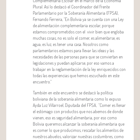
Complementaria Escolar en el marco de la Economía
Plural. Así lo destacó el Coordinador del Frente
Parlamentario por la Soberanía Alimentaria (FPSA),
Fernando Ferreira, “En Bolivia ya se cuenta con una Ley
de alimentación complementaria escolar, porque
estamos comprometidos con el vivir bien que engloba
muchas cosas, no es solo el comer, es alimentarse, es
agua, es luz, es tener una casa. Nosotros como
parlamentarios estamos para llevar las ideas y las
necesidades de las personas para que se conviertan en
legislaciones y puedan aplicarse, por eso vamos a
trabajar en la reglamentación de la ley enriquecidos con
todas las experiencias que hemos escuchado en este
encuentro.”
También en este encuentro se destacó la política
boliviana de la soberanía alimentaria como lo expuso
Ayda Luz Villarroel, Diputada del FPSA, “Comer es llenar
el estómago con productos que nos abemos de donde
vienen, eso es seguridad alimentaria, por eso como
Bolivia queremos alcanzar la soberanía alimentaria que
es comer lo que producimos, rescatar los alimentos de
nuestros abuelos, valorizar nuestras costumbres, como