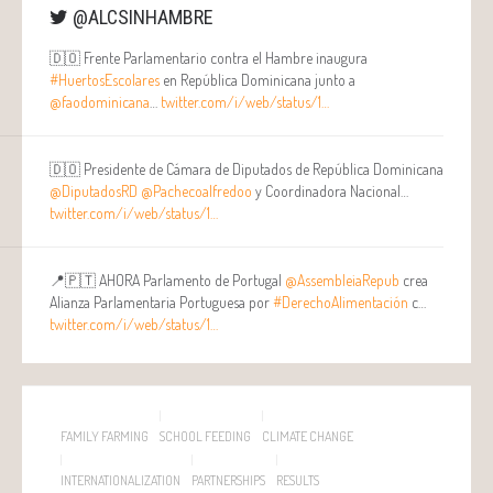
@ALCSINHAMBRE
🇩🇴 Frente Parlamentario contra el Hambre inaugura
#HuertosEscolares
en República Dominicana junto a
@faodominicana
…
twitter.com/i/web/status/1…
🇩🇴 Presidente de Cámara de Diputados de República Dominicana
@DiputadosRD
@Pachecoalfredoo
y Coordinadora Nacional…
twitter.com/i/web/status/1…
📍🇵🇹 AHORA Parlamento de Portugal
@AssembleiaRepub
crea
Alianza Parlamentaria Portuguesa por
#DerechoAlimentación
c…
twitter.com/i/web/status/1…
FAMILY FARMING
SCHOOL FEEDING
CLIMATE CHANGE
INTERNATIONALIZATION
PARTNERSHIPS
RESULTS