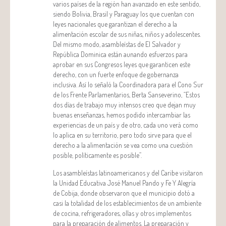
varios países de la región han avanzado en este sentido,
siendo Bolivia, Brasil y Paraguay los que cuentan con
leyes nacionales que garantizan el derecho a la
alimentación escolar de sus niñas, niños y adolescentes.
Del mismo modo, asambleístas de El Salvador y
República Dominica están aunando esfuerzos para
aprobar en sus Congresos leyes que garanticen este
derecho, con un fuerte enfoque de gobernanza
inclusiva. Así lo señaló la Coordinadora para el Cono Sur
de los Frente Parlamentarios, Berta Sanseverino, “Estos
dos días de trabajo muy intensos creo que dejan muy
buenas enseñanzas, hemos podido intercambiar las
experiencias de un país y de otro, cada uno verá como
lo aplica en su territorio, pero todo sirve para que el
derecho a la alimentación se vea como una cuestión
posible, políticamente es posible”.
Los asambleístas latinoamericanos y del Caribe visitaron
la Unidad Educativa José Manuel Pando y Fe Y Alegría
de Cobija, donde observaron que el municipio dotó a
casi la totalidad de los establecimientos de un ambiente
de cocina, refrigeradores, ollas y otros implementos
para la preparación de alimentos. La preparación y