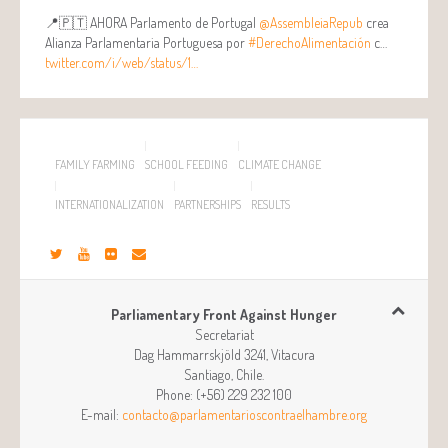
📍🇵🇹 AHORA Parlamento de Portugal
@AssembleiaRepub
crea
Alianza Parlamentaria Portuguesa por
#DerechoAlimentación
c…
twitter.com/i/web/status/1…
FAMILY FARMING
SCHOOL FEEDING
CLIMATE CHANGE
INTERNATIONALIZATION
PARTNERSHIPS
RESULTS
Parliamentary Front Against Hunger
Secretariat
Dag Hammarrskjöld 3241, Vitacura
Santiago
,
Chile
.
Phone:
(+56) 229 232 100
E-mail:
contacto@parlamentarioscontraelhambre.org