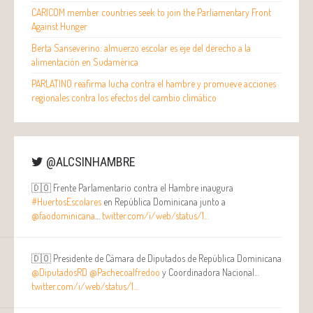
CARICOM member countries seek to join the Parliamentary Front
Against Hunger
Berta Sanseverino: almuerzo escolar es eje del derecho a la
alimentación en Sudamérica
PARLATINO reafirma lucha contra el hambre y promueve acciones
regionales contra los efectos del cambio climático
@ALCSINHAMBRE
🇩🇴 Frente Parlamentario contra el Hambre inaugura
#HuertosEscolares
en República Dominicana junto a
@faodominicana
…
twitter.com/i/web/status/1…
🇩🇴 Presidente de Cámara de Diputados de República Dominicana
@DiputadosRD
@Pachecoalfredoo
y Coordinadora Nacional…
twitter.com/i/web/status/1…