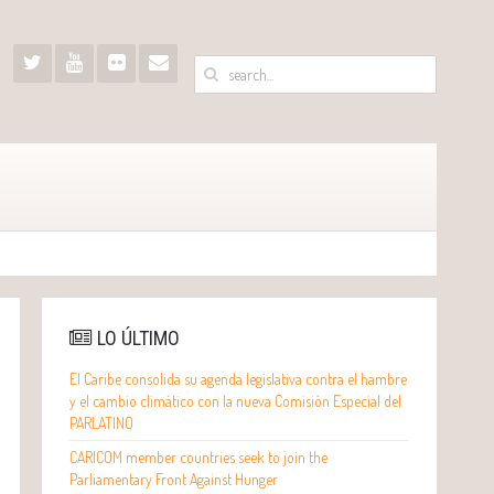
LO ÚLTIMO
El Caribe consolida su agenda legislativa contra el hambre
y el cambio climático con la nueva Comisión Especial del
PARLATINO
CARICOM member countries seek to join the
Parliamentary Front Against Hunger