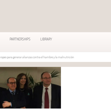
PARTNERSHIPS
LIBRARY
ropeo para generar alianzas contra el hambre y la malnutrición