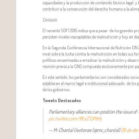
capacidades y la producción de contenido técnico legal y l
contribuir a la consecución del derecho humano a la alim
Contexto
El reciente SOFI 2015 indica que a pesar de los grandes p
persisten niveles inaceptables de malnutrición y hoy en d
En la Segunda Conferencia Internacional de Nutrición CIN
nivel sobre la lucha contra la malnutrición en todas sus 
políticas encaminadas a erradicar la malnutrición y desarr
reunión previa a la CIN2 compuesta exclusivamente por p
En este sentido, los parlamentarios son considerados socios
establecen el marco legal e institucional adecuado de los 
de los gobiernos.
Tweets Destacados
Parliamentary alliances can position the issue of
pic.twitter.com/REsZ7JPbHj
— M-Chantal Uwitonze (@mc_chantal)
26 de abri