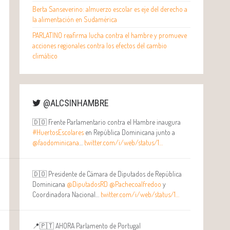
Berta Sanseverino: almuerzo escolar es eje del derecho a
la alimentación en Sudamérica
PARLATINO reafirma lucha contra el hambre y promueve
acciones regionales contra los efectos del cambio
climático
@ALCSINHAMBRE
🇩🇴 Frente Parlamentario contra el Hambre inaugura
#HuertosEscolares
en República Dominicana junto a
@faodominicana
…
twitter.com/i/web/status/1…
🇩🇴 Presidente de Cámara de Diputados de República
Dominicana
@DiputadosRD
@Pachecoalfredoo
y
Coordinadora Nacional…
twitter.com/i/web/status/1…
📍🇵🇹 AHORA Parlamento de Portugal