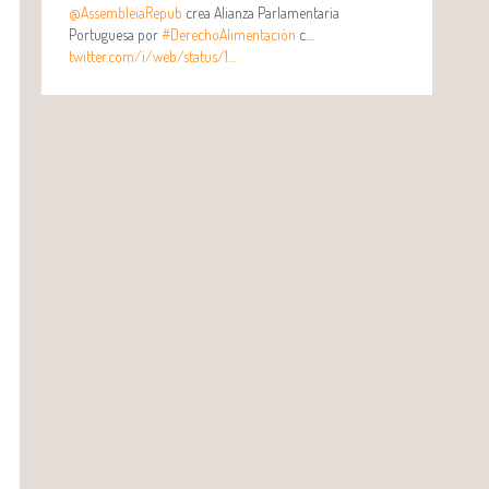
@AssembleiaRepub
crea Alianza Parlamentaria
Portuguesa por
#DerechoAlimentación
c…
twitter.com/i/web/status/1…