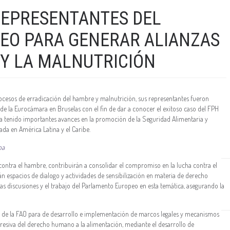
REPRESENTANTES DEL
EO PARA GENERAR ALIANZAS
Y LA MALNUTRICIÓN
rocesos de erradicación del hambre y malnutrición, sus representantes fueron
 de la Eurocámara en Bruselas con el fin de dar a conocer el exitoso caso del FPH
ha tenido importantes avances en la promoción de la Seguridad Alimentaria y
da en América Latina y el Caribe.
pa
ontra el hambre, contribuirán a consolidar el compromiso en la lucha contra el
n espacios de dialogo y actividades de sensibilización en materia de derecho
las discusiones y el trabajo del Parlamento Europeo en esta temática, asegurando la
 de la FAO para de desarrollo e implementación de marcos legales y mecanismos
resiva del derecho humano a la alimentación, mediante el desarrollo de