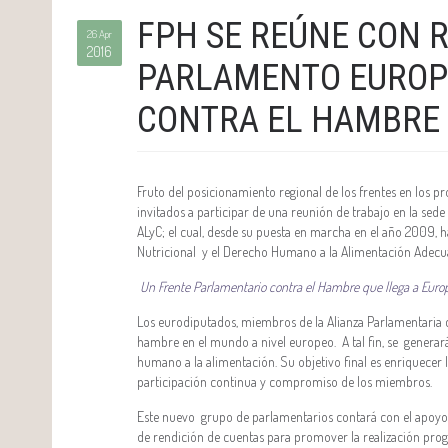
FPH SE REÚNE CON 
26 Apr
2016
PARLAMENTO EUROP
CONTRA EL HAMBRE 
Fruto del posicionamiento regional de los frentes en los p
invitados a participar de una reunión de trabajo en la sede
ALyC; el cual, desde su puesta en marcha en el año 2009, 
Nutricional y el Derecho Humano a la Alimentación Adecua
Un Frente Parlamentario contra el Hambre que llega a Euro
Los eurodiputados, miembros de la Alianza Parlamentaria c
hambre en el mundo a nivel europeo. A tal fin, se generará
humano a la alimentación. Su objetivo final es enriquecer 
participación continua y compromiso de los miembros.
Este nuevo grupo de parlamentarios contará con el apoyo
de rendición de cuentas para promover la realización prog