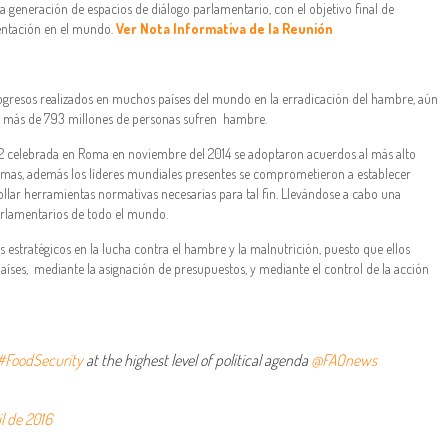
a generación de espacios de diálogo parlamentario, con el objetivo final de
entación en el mundo.
Ver Nota Informativa de la Reunión
rogresos realizados en muchos países del mundo en la erradicación del hambre, aún
ía más de 793 millones de personas sufren hambre.
 2 celebrada en Roma en noviembre del 2014 se adoptaron acuerdos al más alto
formas, además los líderes mundiales presentes se comprometieron a establecer
ollar herramientas normativas necesarias para tal fin. Llevándose a cabo una
arlamentarios de todo el mundo.
 estratégicos en la lucha contra el hambre y la malnutrición, puesto que ellos
países, mediante la asignación de presupuestos, y mediante el control de la acción
#FoodSecurity
at the highest level of political agenda
@FAOnews
l de 2016