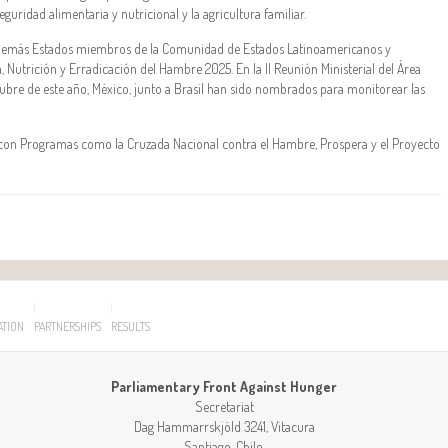
seguridad alimentaria y nutricional y la agricultura familiar.
s demás Estados miembros de la Comunidad de Estados Latinoamericanos y
 Nutrición y Erradicación del Hambre 2025. En la II Reunión Ministerial del Área
tubre de este año, México, junto a Brasil han sido nombrados para monitorear las
ida con Programas como la Cruzada Nacional contra el Hambre, Prospera y el Proyecto
ATION
PARTNERSHIPS
RESULTS
Parliamentary Front Against Hunger
Secretariat
Dag Hammarrskjöld 3241, Vitacura
Santiago
,
Chile
.