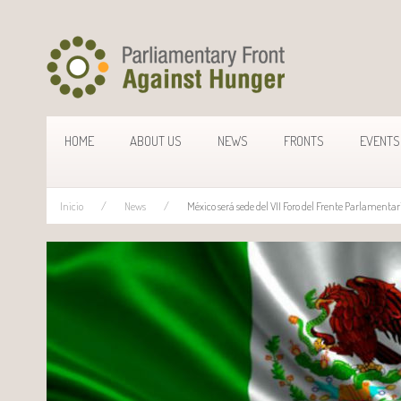
HOME
ABOUT US
NEWS
FRONTS
EVENTS
Inicio
News
México será sede del VII Foro del Frente Parlamenta