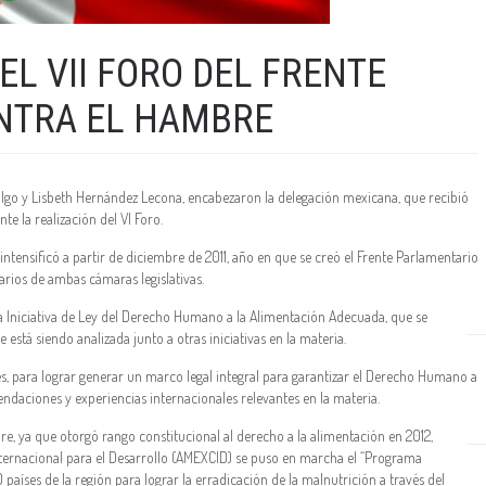
EL VII FORO DEL FRENTE
NTRA EL HAMBRE
algo y Lisbeth Hernández Lecona, encabezaron la delegación mexicana, que recibió
te la realización del VI Foro.
 intensificó a partir de diciembre de 2011, año en que se creó el Frente Parlamentario
rios de ambas cámaras legislativas.
 Iniciativa de Ley del Derecho Humano a la Alimentación Adecuada, que se
stá siendo analizada junto a otras iniciativas en la materia.
res, para lograr generar un marco legal integral para garantizar el Derecho Humano a
daciones y experiencias internacionales relevantes en la materia.
re, ya que otorgó rango constitucional al derecho a la alimentación en 2012,
ternacional para el Desarrollo (AMEXCID) se puso en marcha el “Programa
aíses de la región para lograr la erradicación de la malnutrición a través del