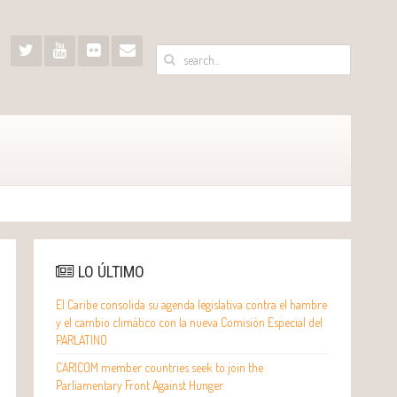
LO ÚLTIMO
El Caribe consolida su agenda legislativa contra el hambre
y el cambio climático con la nueva Comisión Especial del
PARLATINO
CARICOM member countries seek to join the
Parliamentary Front Against Hunger