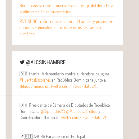
Berta Sanseverino: almuerzo escolar es eje del derecho a
la alimentación en Sudamérica
PARLATINO reafirma lucha contra el hambre y promueve
acciones regionales contra los efectos del cambio
climático
@ALCSINHAMBRE
🇩🇴 Frente Parlamentario contra el Hambre inaugura
#HuertosEscolares
en República Dominicana junto a
@faodominicana
…
twitter.com/i/web/status/1…
🇩🇴 Presidente de Cámara de Diputados de República
Dominicana
@DiputadosRD
@Pachecoalfredoo
y
Coordinadora Nacional…
twitter.com/i/web/status/1…
📍🇵🇹 AHORA Parlamento de Portugal