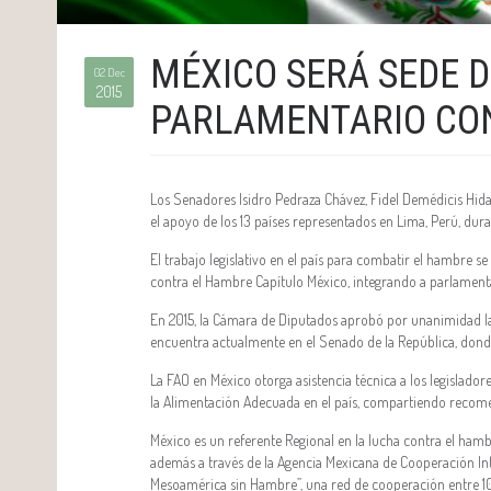
MÉXICO SERÁ SEDE D
02 Dec
2015
PARLAMENTARIO CO
Los Senadores Isidro Pedraza Chávez, Fidel Demédicis Hid
el apoyo de los 13 países representados en Lima, Perú, duran
El trabajo legislativo en el país para combatir el hambre se
contra el Hambre Capítulo México, integrando a parlamenta
En 2015, la Cámara de Diputados aprobó por unanimidad la
encuentra actualmente en el Senado de la República, donde e
La FAO en México otorga asistencia técnica a los legislado
la Alimentación Adecuada en el país, compartiendo recomen
México es un referente Regional en la lucha contra el hamb
además a través de la Agencia Mexicana de Cooperación In
Mesoamérica sin Hambre”, una red de cooperación entre 10 p