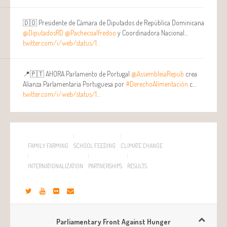
🇩🇴 Presidente de Cámara de Diputados de República Dominicana
@DiputadosRD
@Pachecoalfredoo
y Coordinadora Nacional…
twitter.com/i/web/status/1…
📍🇵🇹 AHORA Parlamento de Portugal
@AssembleiaRepub
crea
Alianza Parlamentaria Portuguesa por
#DerechoAlimentación
c…
twitter.com/i/web/status/1…
FAMILY FARMING
SCHOOL FEEDING
CLIMATE CHANGE
INTERNATIONALIZATION
PARTNERSHIPS
RESULTS
Parliamentary Front Against Hunger