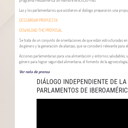
programa Mesoamérica sin Hambre AMEXCID-FAO.
Las y los parlamentarios que asistieron al diálogo prepararon una pro
DESCARGAR PROPUESTA
DOWNLOAD THE PROPOSAL
Se trata de un conjunto de orientaciones de que están estructuradas en b
de género y la generación de alianzas, que se consideró relevante para e
Acciones parlamentarias para una alimentación y entornos saludables, un
género para lograr seguridad alimentaria, el fomento de la agroecología
Ver nota de prensa
DIÁLOGO INDEPENDIENTE DE LA
PARLAMENTOS DE IBEROAMÉRI