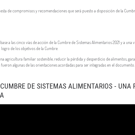
puesta de compromisos y recomendaciones que será puesto a disposición de la Cumbre
ase a las cinco vías de acción de la Cumbre de Sistemas Alimentarios 2021 y a una ví
l logro de los objetivos de la Cumbre.
a agricultura familiar sostenible, reducir la pérdida y desperdicio de alimentos, gar
, fueron algunas de las orientaciones acordadas para ser integradas en el documento.
 CUMBRE DE SISTEMAS ALIMENTARIOS - UNA
CA