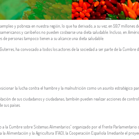
sempleo y pobreza en nuestra región, lo que ha derivado, a su vez, en 59,7 millones 
noamericanos y caribeños no pueden costearse una dieta saludable. Incluso, en Améric
ones de personas tampoco tienen a su alcance una dieta saludable.
 Guterres, ha convocado a todos los actores de la sociedad a ser parte de la Cumbre d
cionar la lucha contra el hambre y la malnutrición como un asunto estratégico para
ntación de sus ciudadanos y ciudadanas, también pueden realizar acciones de contro
e sus países.
mbo a la Cumbre sobre Sistemas Alimentarios” organizado por el Frente Parlamentario
a la Alimentación y la Agricultura (FAO), la Cooperación Española (mediante el proyect