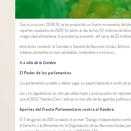
Tras la crisis por COVID 19, se ha producido un fuerte incremento del de
reportes recabados en 2020. En tanto, al día de hoy 113 millones de lati
inseguridad alimentaria, la prevalencia aumentó: allí cerca de 20 mill
Ante dicho contexto, el Secretario General de Naciones Unidas, António
sistemas alimentarios más saludables, sostenibles e inclusivos.
Ir a sitio de la Cumbre
El Poder de los parlamentos
Los parlamentos pueden y deben jugar un papel relevante a modo de posi
Las y los legisladores no sólo aprueban leyes y presupuestos en represe
que el ODS2 “Hambre Cero” esté en lo más alto de las agendas políticas d
Aportes del Frente Parlamentario contra el Hambre
El 3 de agosto de 2021 se realizó el primer “Diálogo independiente ru
el Derecho a la Alimentación, la Organización de las Naciones Unidas par