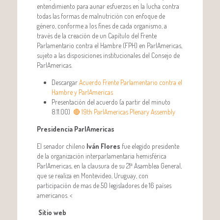
entendimiento para aunar esfuerzos en la lucha contra
todas las formas de malnutrición con enfoque de
género, conforme a los fines de cada organismo, a
través de la creación de un Capítulo del Frente
Parlamentario contra el Hambre (FPH) en ParlAmericas,
sujeto a las disposiciones institucionales del Consejo de
ParlAmericas.
Descargar
Acuerdo Frente Parlamentario contra el
Hambre y ParlAmericas
Presentación del acuerdo (a partir del minuto
8.11.00)
🔴 19th ParlAmericas Plenary Assembly
Presidencia ParlAmericas
El senador chileno
Iván Flores
fue elegido presidente
de la organización interparlamentaria hemisférica
ParlAmericas, en la clausura de su 21ª Asamblea General,
que se realiza en Montevideo, Uruguay, con
participación de mas de 50 legisladores de 16 países
americanos.
<
Sitio web