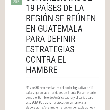
2018
19 PAÍSES DE LA
REGIÓN SE REÚNEN
EN GUATEMALA
PARA DEFINIR
ESTRATEGIAS
CONTRA EL
HAMBRE
Más de 30 representantes del poder legislativo de 19
países fijaron las prioridades del Frente Parlamentario
contra el Hambre de América Latina y el Caribe para
este 2018. Posicionar la discusión en torno a la
elaboración y/o la implementación de regulaciones y