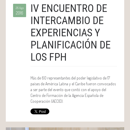
IV ENCUENTRO DE
26 Ago
2016
INTERCAMBIO DE
EXPERIENCIAS Y
PLANIFICACIÓN DE
LOS FPH
Más de 60 representantes del poder legislativo de 17
países de América Latina y el Caribe fueron convocados
a ser parte del evento que contó con el apoyo del
Centro de Formación de la Agencia Española de
Cooperación (AECID).