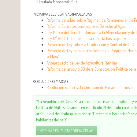
Diputada Monserrat Ruiz
INICIATIVAS LEGISLATIVAS IMPULSADAS
Reforma de la Ley sobre Régimen de Relaciones entre P
Reforma Constitucional sobre el Derecho al Agua
Ley Marco del Derecho Humano a la Alimentación y de l
Ley N° 9914. Definición de la canasta básica por el bienes
Proyecto de Ley sobre la Producción y Control de la Ca
Proyecto de Ley para la creación de un Programa Naci
la Mesa”
Anteproyecto de Ley de Agricultura Familiar
Reforma del artículo 50 de la Constitución Política pa
RESOLUCIONES Y ACTAS
Resolución que crea la Comisión de Parlamentarios en
*La República de Costa Rica reconoce de manera implícita, y e
Política de 1949, señalando, en el artículo 21 del título cuarto
artículo 50 del título quinto sobre “Derechos y Garantías Socia
habitantes del país”.
VER MÁS EN PLATAFORMA CELAC