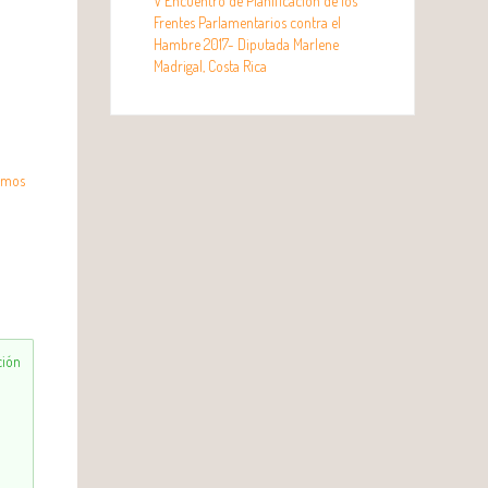
V Encuentro de Planificación de los
Frentes Parlamentarios contra el
Hambre 2017- Diputada Marlene
Madrigal, Costa Rica
tamos
ción