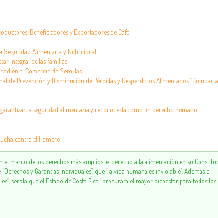
roductores, Beneficiadores y Exportadores de Café
a Seguridad Alimentaria y Nutricional
tar integral de las familias
lidad en el Comercio de Semillas
onal de Prevención y Disminución de Pérdidas y Desperdicios Alimentarios “Compar
ra garantizar la seguridad alimentaria y reconocerla como un derecho humano
 Lucha contra el Hambre
n el marco de los derechos más amplios, el derecho a la alimentación en su Constitu
 de “Derechos y Garantías Individuales”, que “la vida humana es inviolable”. Además el
les”, señala que el Estado de Costa Rica “procurará el mayor bienestar para todos los