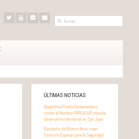
E
ÚLTIMAS NOTICIAS
[Argentina] Frente Parlamentario
contra el Hambre-PARLASUR impulsa
observatorio territorial en San Juan
Diputados de Buenos Aires crean
Comisión Especial para la Seguridad