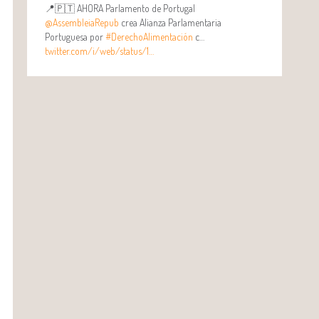
📍🇵🇹 AHORA Parlamento de Portugal
@AssembleiaRepub
crea Alianza Parlamentaria
Portuguesa por
#DerechoAlimentación
c…
twitter.com/i/web/status/1…