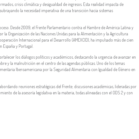
armados, crisis climática y desigualdad de ingresos. Esta realidad impacta de
subrayando la necesidad imperativa de una transición hacia sistemas
ceso. Desde 2009, el Frente Parlamentario contra el Hambre de América Latina y
or la Organización de las Naciones Unidas para la Alimentación y la Agricultura
ooperación Internacional para el Desarrollo (AMEXCID), ha impulsado más de cien
en España y Portugal.
ortalecer los diálogos políticos y académicos, destacando la urgencia de avanzar en
e y la malnutrición en el centro de las agendas públicas. Uno de los temas
rlamentaria Iberoamericana por la Seguridad Alimentaria con Igualdad de Género en
 abordando reuniones estratégicas del Frente; discusiones académicas, lideradas por
imiento de la asesoría legislativa en la materia, todas alineadas con el ODS 2 y con