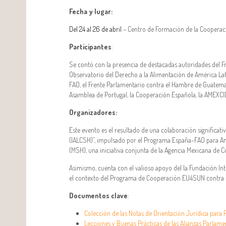
Fecha y lugar:
Del 24 al 26 de abril
– Centro de Formación de la Cooperac
Participantes
:
Se contó con la presencia de destacadas autoridades del F
Observatorio del Derecho a la Alimentación de América Lati
FAO, el Frente Parlamentario contra el Hambre de Guatema
Asamblea de Portugal, la Cooperación Española, la AMEXCID
Organizadores:
Este evento es el resultado de una colaboración significati
(IALCSH)”, impulsado por el Programa España-FAO para Am
(MSH), una iniciativa conjunta de la Agencia Mexicana de C
Asimismo, cuenta con el valioso apoyo del la Fundación Int
el contexto del Programa de Cooperación EU4SUN contra el
Documentos clave
:
Colección de las Notas de Orientación Jurídica para 
Lecciones y Buenas Prácticas de las Alianzas Parlam