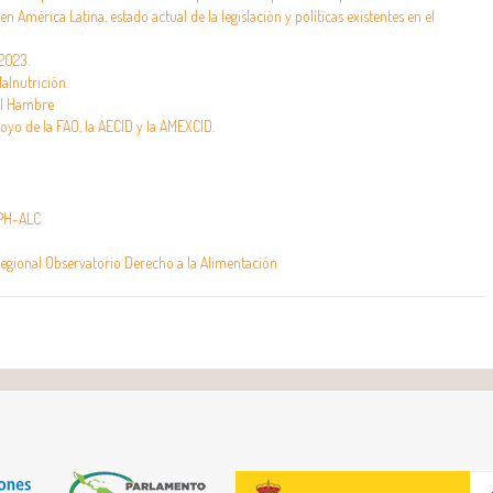
n América Latina, estado actual de la legislación y políticas existentes en el
2023.
alnutrición.
el Hambre
o de la FAO, la AECID y la AMEXCID.
FPH-ALC
Regional Observatorio Derecho a la Alimentación