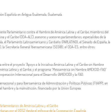
ión Española en Antigua Guatemala, Guatemala.
rente Parlamentario contra el Hambre de América Latina y el Caribe, miembros del
na y el Caribe (ODA-ALC), asesoras y asesores parlamentarios, especialistas de la
la, el Parlamento Latinoamericano y Caribeño (PARLATINO), el Senado de España, la
, la Secretaría General Iberoamericana (SEGIB), el ODA-ES, entre otros.
va entre el proyecto “Apoyo a la Iniciativa América Latina y el Caribe sin Hambre
érica Latina y el Caribe, y el programa “Mesoamérica sin Hambre AMEXCID-FAO”
ooperación Internacional para el Desarrollo (AMEXCID) y la FAO.
ernacional y para Iberoamérica de Administración y Políticas Públicas (FIIAPP), en
 hambre y la malnutrición, financiado por la Unión Europea.
Parlamentarios de América Latina y el Caribe.
entarias por el ODS2 desde el enfoque de la Cooperación Española.