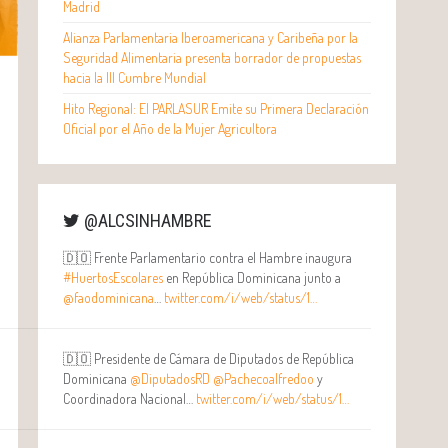
Madrid
Alianza Parlamentaria Iberoamericana y Caribeña por la
Seguridad Alimentaria presenta borrador de propuestas
hacia la III Cumbre Mundial
Hito Regional: El PARLASUR Emite su Primera Declaración
Oficial por el Año de la Mujer Agricultora
@ALCSINHAMBRE
🇩🇴 Frente Parlamentario contra el Hambre inaugura
#HuertosEscolares
en República Dominicana junto a
@faodominicana
…
twitter.com/i/web/status/1…
🇩🇴 Presidente de Cámara de Diputados de República
Dominicana
@DiputadosRD
@Pachecoalfredoo
y
Coordinadora Nacional…
twitter.com/i/web/status/1…