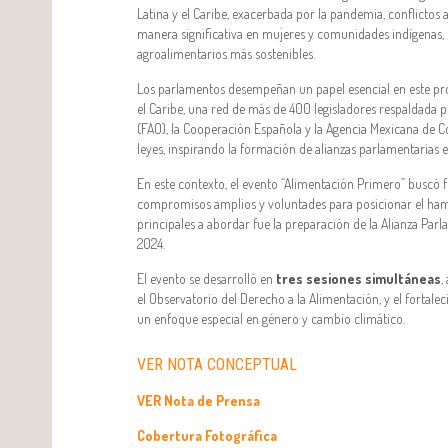
Latina y el Caribe, exacerbada por la pandemia, conflictos 
manera significativa en mujeres y comunidades indígenas, 
agroalimentarios más sostenibles.
Los parlamentos desempeñan un papel esencial en este pro
el Caribe, una red de más de 400 legisladores respaldada p
(FAO), la Cooperación Española y la Agencia Mexicana de C
leyes, inspirando la formación de alianzas parlamentarias 
En este contexto, el evento “Alimentación Primero” buscó f
compromisos amplios y voluntades para posicionar el hambr
principales a abordar fue la preparación de la Alianza Pa
2024.
El evento se desarrolló en
tres sesiones simultáneas
,
el Observatorio del Derecho a la Alimentación, y el fortalec
un enfoque especial en género y cambio climático.
VER NOTA CONCEPTUAL
VER Nota de Prensa
Cobertura Fotográfica