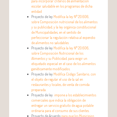
para incorporar criterios de alimentación
escolar saludable en los programas de dicha
entidad
Proyecto de ley
Modifica la ley N° 20.606,
sobre Composición nutricional de los alimentos
y su publicidad, y la ley orgánica constitucional
de Municipalidades, en el sentido de
perfeccionar la regulación relativa al expendio
de alimentos no saludables
Proyecto de ley
Modifica la ley N° 20.606,
sobre Composición Nutricional de los
Alimentos y su Publicidad, para exigir un
etiquetado especial en el caso de los alimentos
genéticamente modificados.
Proyecto de ley
Modifica Código Sanitario, con
el objeto de regular el uso de la sal en
restaurantes y locales, de venta de comida
preparada.
Proyecto de ley
impone a los establecimientos
comerciales que indica la obligación de
entregar un servicio gratuito de agua potable
ordinaria para el consumo de sus clientes.
Proyecto de Acuerdo
para que los Municipios