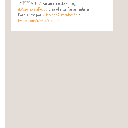
📍🇵🇹 AHORA Parlamento de Portugal
@AssembleiaRepub
crea Alianza Parlamentaria
Portuguesa por
#DerechoAlimentación
c…
twitter.com/i/web/status/1…