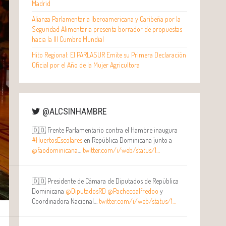
Madrid
Alianza Parlamentaria Iberoamericana y Caribeña por la
Seguridad Alimentaria presenta borrador de propuestas
hacia la III Cumbre Mundial
Hito Regional: El PARLASUR Emite su Primera Declaración
Oficial por el Año de la Mujer Agricultora
@ALCSINHAMBRE
🇩🇴 Frente Parlamentario contra el Hambre inaugura
#HuertosEscolares
en República Dominicana junto a
@faodominicana
…
twitter.com/i/web/status/1…
🇩🇴 Presidente de Cámara de Diputados de República
Dominicana
@DiputadosRD
@Pachecoalfredoo
y
Coordinadora Nacional…
twitter.com/i/web/status/1…