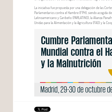
La iniciativa fue propuesta por una delegación de las Cort
Parlamentarios contra el Hambre (FPH), siendo acogida de 
Latinoamericano y Caribeño (PARLATINO), la Alianza Panafri
Unidas para la Alimentación y la Agricultura (FAO) y la Co