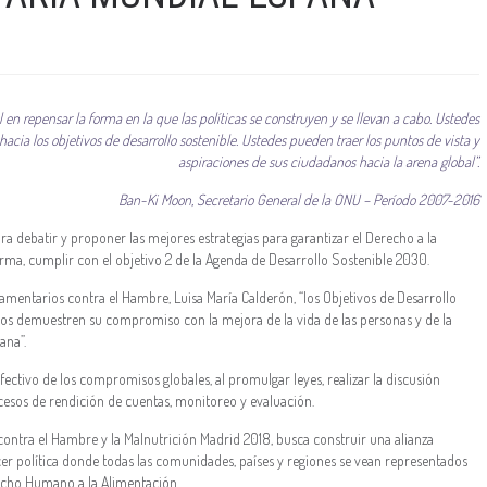
n repensar la forma en la que las políticas se construyen y se llevan a cabo. Ustedes
cia los objetivos de desarrollo sostenible. Ustedes pueden traer los puntos de vista y
aspiraciones de sus ciudadanos hacia la arena global”.
Ban-Ki Moon, Secretario General de la ONU – Período 2007-2016
a debatir y proponer las mejores estrategias para garantizar el Derecho a la
orma, cumplir con el objetivo 2 de la Agenda de Desarrollo Sostenible 2030.
amentarios contra el Hambre, Luisa María Calderón, “los Objetivos de Desarrollo
ios demuestren su compromiso con la mejora de la vida de las personas y de la
ana”.
ctivo de los compromisos globales, al promulgar leyes, realizar la discusión
cesos de rendición de cuentas, monitoreo y evaluación.
ontra el Hambre y la Malnutrición Madrid 2018, busca construir una alianza
r política donde todas las comunidades, países y regiones se vean representados
recho Humano a la Alimentación.