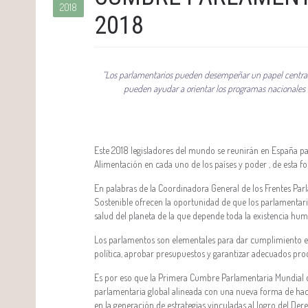
2018
2018
“Los parlamentarios pueden desempeñar un papel central e
pueden ayudar a orientar los programas nacionales ha
Este 2018 legisladores del mundo se reunirán en España par
Alimentación en cada uno de los países y poder , de esta f
En palabras de la Coordinadora General de los Frentes Parl
Sostenible ofrecen la oportunidad de que los parlamentar
salud del planeta de la que depende toda la existencia hum
Los parlamentos son elementales para dar cumplimiento efe
política, aprobar presupuestos y garantizar adecuados pro
Es por eso que la Primera Cumbre Parlamentaria Mundial c
parlamentaria global alineada con una nueva forma de hace
en la generación de estrategias vinculadas al logro del De