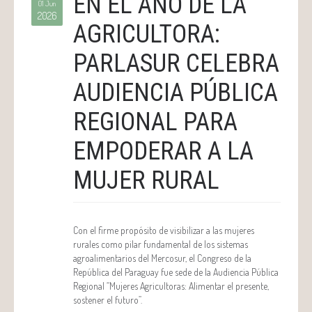
EN EL AÑO DE LA
01 Jun
2026
AGRICULTORA:
PARLASUR CELEBRA
AUDIENCIA PÚBLICA
REGIONAL PARA
EMPODERAR A LA
MUJER RURAL
Con el firme propósito de visibilizar a las mujeres
rurales como pilar fundamental de los sistemas
agroalimentarios del Mercosur, el Congreso de la
República del Paraguay fue sede de la Audiencia Pública
Regional “Mujeres Agricultoras: Alimentar el presente,
sostener el futuro”.