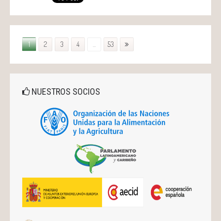
1
2
3
4
...
53
NUESTROS SOCIOS