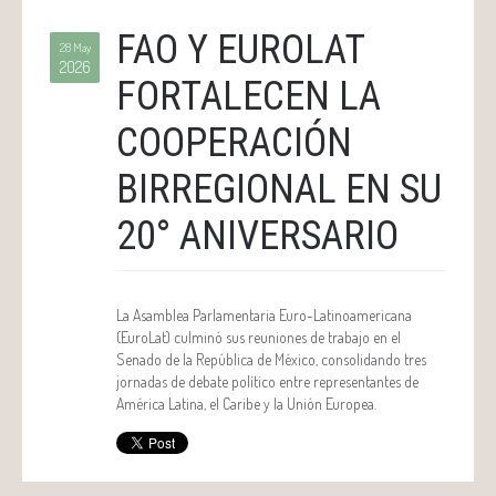
FAO Y EUROLAT
28 May
2026
FORTALECEN LA
COOPERACIÓN
BIRREGIONAL EN SU
20° ANIVERSARIO
La Asamblea Parlamentaria Euro-Latinoamericana
(EuroLat) culminó sus reuniones de trabajo en el
Senado de la República de México, consolidando tres
jornadas de debate político entre representantes de
América Latina, el Caribe y la Unión Europea.