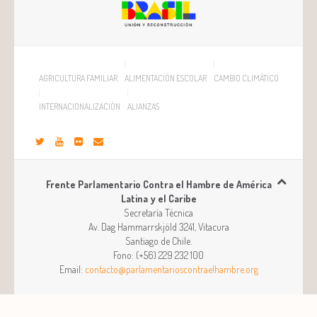
AGRICULTURA FAMILIAR
ALIMENTACIÓN ESCOLAR
CAMBIO CLIMÁTICO
INTERNACIONALIZACIÓN
ALIANZAS
Frente Parlamentario Contra el Hambre de América
Latina y el Caribe
Secretaría Técnica
Av. Dag Hammarrskjöld 3241, Vitacura
Santiago
de
Chile
.
Fono:
(+56) 229 232 100
Email:
contacto@parlamentarioscontraelhambre.org