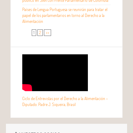
público en SAN con Frente Parlamentario de Colombia
Países de Lengua Portuguesa se reunirán para tratar el
papel de los parlamentarios en torno al Derecho a la
Alimentación
1
2
>>
Ciclo de Entrevistas por el Derecho a la Alimentación –
Diputado. Padre J. Siqueira, Brasil