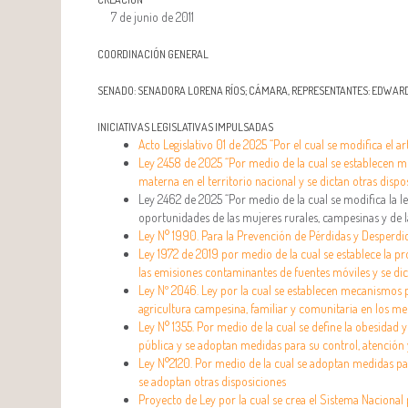
7 de junio de 2011
COORDINACIÓN GENERAL
SENADO: SENADORA LORENA RÍOS; CÁMARA, REPRESENTANTES: EDWARD
INICIATIVAS LEGISLATIVAS IMPULSADAS
Acto Legislativo 01 de 2025 “Por el cual se modifica el ar
Ley 2458 de 2025 “Por medio de la cual se establecen me
materna en el territorio nacional y se dictan otras dispos
Ley 2462 de 2025 “Por medio de la cual se modifica la le
oportunidades de las mujeres rurales, campesinas y de la
Ley N° 1990. Para la Prevención de Pérdidas y Desperdic
Ley 1972 de 2019 por medio de la cual se establece la p
las emisiones contaminantes de fuentes móviles y se dic
Ley Nº 2046. Ley por la cual se establecen mecanismos 
agricultura campesina, familiar y comunitaria en los m
Ley N° 1355. Por medio de la cual se define la obesidad
pública y se adoptan medidas para su control, atención
Ley N°2120. Por medio de la cual se adoptan medidas p
se adoptan otras disposiciones
Proyecto de Ley por la cual se crea el Sistema Nacional