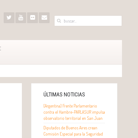
E
ÚLTIMAS NOTICIAS
[Argentina] Frente Parlamentario
contra el Hambre-PARLASUR impulsa
observatorio territorial en San Juan
Diputados de Buenos Aires crean
Comisión Especial para la Seguridad