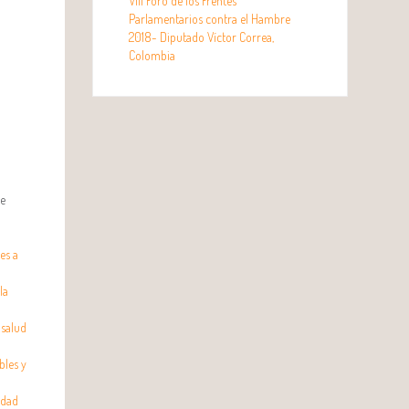
VIII Foro de los Frentes
Parlamentarios contra el Hambre
2018- Diputado Víctor Correa,
Colombia
de
es a
la
 salud
bles y
idad