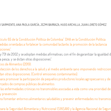
 SARMIENTO, ANA PAOLA GARCÍA, JEZMI BARRAZA, HUGO ARCHILLA, JUAN LORETO GÓMEZ
tículo 65 de la Constitución Política de Colombia”. DHA en la Constitución Política.
didas orientadas a fortalecer la comunidad lactante, la promoción de la lactancia
iciones”.
y 731 de 2002 y se adoptan medidas afirmativas, con el fin de garantizar la igualdad 
 pesca; y se dictan otras disposiciones”.
ios de Alimentos (2019).
rotección de los derechos a la salud y al medio ambiente sano imponiendo restriccion
tan otras disposiciones. [Control emisiones contaminantes].
para promover la participación de pequeños productores locales agropecuarios y de 
ercados de compras públicas de alimentos
 y las enfermedades crónicas no transmisibles asociadas a esta como una prioridad de
 y prevención
ara fomentar entornos alimentarios saludables y prevenir enfermedades no transmisi
 para la Seguridad Alimentaria y Nutricional (SINSAN) y la Agencia Nacional de Segur