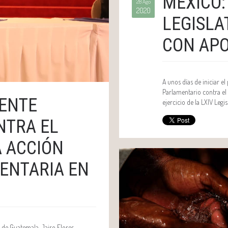
MÉXICO:
28 Ago
2020
LEGISLA
CON APO
A unos días de iniciar el
Parlamentario contra el
ENTE
ejercicio de la LXIV Legis
NTRA EL
 ACCIÓN
MENTARIA EN
de Guatemala, Jairo Flores,