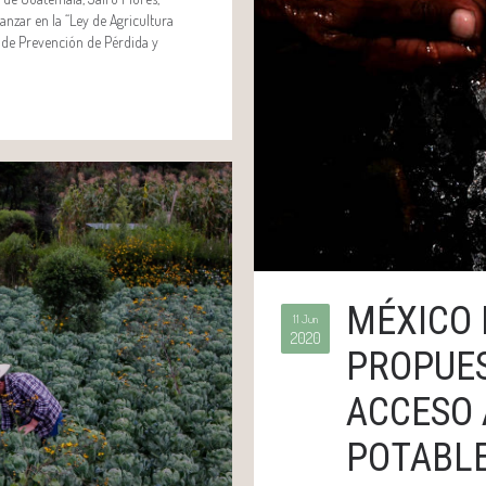
nzar en la “Ley de Agricultura
y de Prevención de Pérdida y
MÉXICO 
11 Jun
2020
PROPUES
ACCESO 
POTABLE