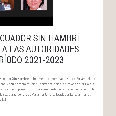
ECUADOR SIN HAMBRE
 A LAS AUTORIDADES
RÍODO 2021-2023
o Ecuador Sin Hambre, actualmente denominado Grupo Parlamentario
tuvo su primera reunión telemática, con el objetivo de elegir a sus
slativo quedó presidido por la asambleísta Lucía Placencia Tapia. En la
 la secretaria del Grupo Parlamentario. El legislador Esteban Torres
a […]