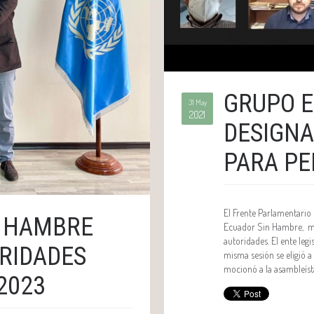
GRUPO 
31 May
2021
DESIGNA
PARA PE
El Frente Parlamentari
N HAMBRE
Ecuador Sin Hambre, man
autoridades. El ente legi
ORIDADES
misma sesión se eligió a
mocionó a la asambleíst
2023