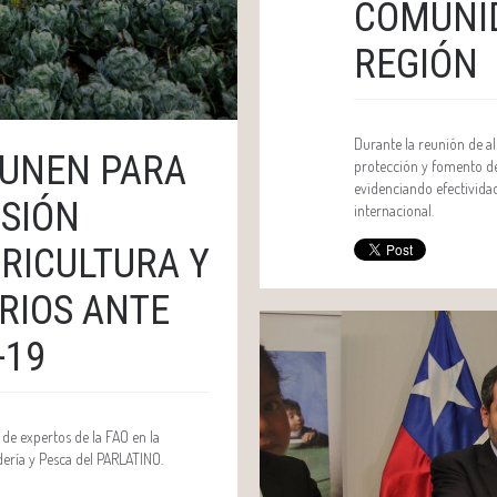
COMUNID
REGIÓN
Durante la reunión de alt
 UNEN PARA
protección y fomento d
evidenciando efectividad
SIÓN
internacional.
RICULTURA Y
RIOS ANTE
-19
l de expertos de la FAO en la
dería y Pesca del PARLATINO.