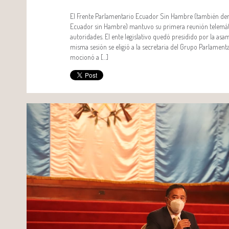
El Frente Parlamentario Ecuador Sin Hambre (también d
Ecuador sin Hambre) mantuvo su primera reunión telemática
autoridades. El ente legislativo quedó presidido por la asam
misma sesión se eligió a la secretaria del Grupo Parlamenta
mocionó a […]