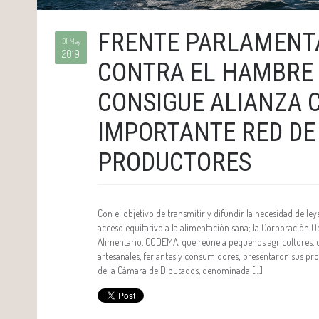
FRENTE PARLAMENT
31 May
2019
CONTRA EL HAMBRE 
CONSIGUE ALIANZA 
IMPORTANTE RED DE
PRODUCTORES
Con el objetivo de transmitir y difundir la necesidad de le
acceso equitativo a la alimentación sana; la Corporación 
Alimentario, CODEMA, que reúne a pequeños agricultores, c
artesanales, feriantes y consumidores; presentaron sus pro
de la Cámara de Diputados, denominada […]