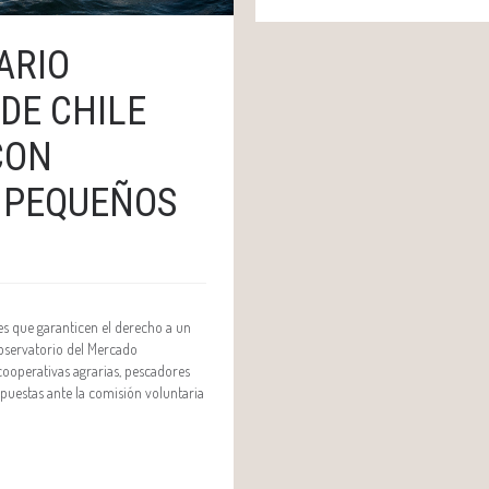
ARIO
DE CHILE
CON
 PEQUEÑOS
yes que garanticen el derecho a un
Observatorio del Mercado
ooperativas agrarias, pescadores
puestas ante la comisión voluntaria