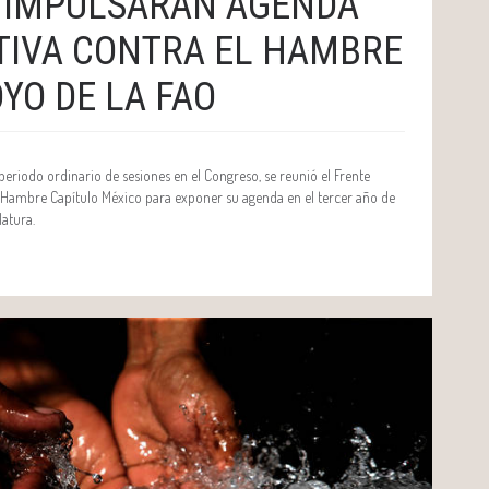
 IMPULSARÁN AGENDA
TIVA CONTRA EL HAMBRE
YO DE LA FAO
 periodo ordinario de sesiones en el Congreso, se reunió el Frente
 Hambre Capítulo México para exponer su agenda en el tercer año de
latura.