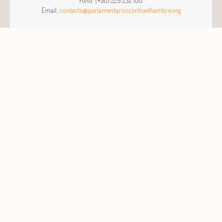
Fono:
(+56) 229 232 100
Email:
contacto@parlamentarioscontraelhambre.org