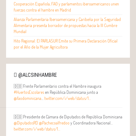
Cooperación Española, FAO y parlamentos iberoamericanos unen
fuerzas contra el hambre en Madrid
Alianza Parlamentaria Iberoamericana y Caribeña por la Seguridad
Alimentaria presenta borrador de propuestas hacia la III Cumbre
Mundial
Hito Regional: El PARLASUR Emite su Primera Declaración Oficial
por el Año de la Mujer Agricultora
@ALCSINHAMBRE
🇩🇴 Frente Parlamentario contra el Hambre inaugura
#HuertosEscolares
en República Dominicana junto a
@faodominicana
…
twitter.com/i/web/status/1…
🇩🇴 Presidente de Cámara de Diputados de República Dominicana
@DiputadosRD
@Pachecoalfredoo
y Coordinadora Nacional…
twitter.com/i/web/status/1…