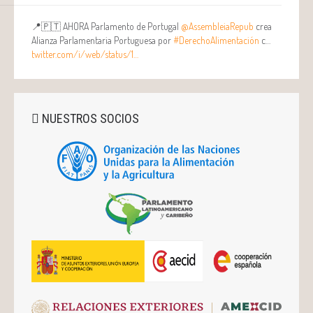
📍🇵🇹 AHORA Parlamento de Portugal
@AssembleiaRepub
crea
Alianza Parlamentaria Portuguesa por
#DerechoAlimentación
c…
twitter.com/i/web/status/1…
NUESTROS SOCIOS