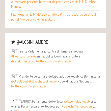
Alimentaria presenta borrador de propuestas hacia la III Cumbre
Mundial
Hito Regional: El PARLASUR Emite su Primera Declaración Oficial
por el Año de la Mujer Agricultora
@ALCSINHAMBRE
🇩🇴 Frente Parlamentario contra el Hambre inaugura
#HuertosEscolares
en República Dominicana junto a
@faodominicana
…
twitter.com/i/web/status/1…
🇩🇴 Presidente de Cámara de Diputados de República Dominicana
@DiputadosRD
@Pachecoalfredoo
y Coordinadora Nacional…
twitter.com/i/web/status/1…
📍🇵🇹 AHORA Parlamento de Portugal
@AssembleiaRepub
crea
Alianza Parlamentaria Portuguesa por
#DerechoAlimentación
c…