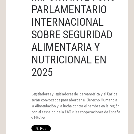
PARLAMENTARIO
INTERNACIONAL
SOBRE SEGURIDAD
ALIMENTARIA Y
NUTRICIONAL EN
2025
Legisladoras y legisladores de Iberoamérica y el Caribe
serán convocados para abordar el Derecho Humano a
la Alimentación y la lucha contra el hambre en la región
con el respaldo de la FAO y las cooperaciones de España
y México.