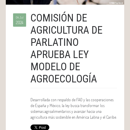
COMISIÓN DE
04 Jul
2024
AGRICULTURA DE
PARLATINO
APRUEBA LEY
MODELO DE
AGROECOLOGÍA
Desarrollada con respaldo de FAO y las cooperaciones
de España y México, la ley busca transformar los
sistemas agroalimentarios y avanzar hacia una
agricultura más sostenible en América Latina y el Caribe.