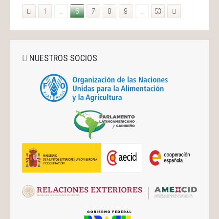
1
...
6
7
8
9
...
53
NUESTROS SOCIOS