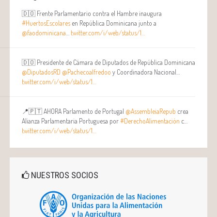
🇩🇴 Frente Parlamentario contra el Hambre inaugura
#HuertosEscolares
en República Dominicana junto a
@faodominicana
…
twitter.com/i/web/status/1…
🇩🇴 Presidente de Cámara de Diputados de República Dominicana
@DiputadosRD
@Pachecoalfredoo
y Coordinadora Nacional…
twitter.com/i/web/status/1…
📍🇵🇹 AHORA Parlamento de Portugal
@AssembleiaRepub
crea
Alianza Parlamentaria Portuguesa por
#DerechoAlimentación
c…
twitter.com/i/web/status/1…
NUESTROS SOCIOS