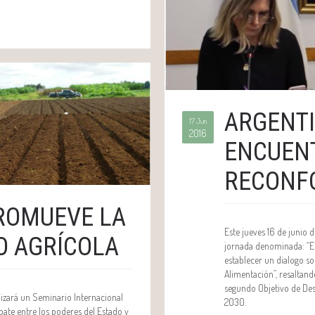
ARGENTI
17 Jun
2016
ENCUEN
RECONF
ROMUEVE LA
Este jueves 16 de junio 
O AGRÍCOLA
jornada denominada: “El 
establecer un dialogo s
Alimentación”, resaltand
segundo Objetivo de Des
lizará un Seminario Internacional
2030.
bate entre los poderes del Estado y