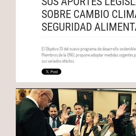
SUS APORTES LEGISL
SOBRE CAMBIO CLIM
SEGURIDAD ALIMENT
El Objetivo 13 del nuevo programa de desarrollo sostenibl
Miembros de la ONU, propone adoptar medidas urgentes pa
sus variados efectos.