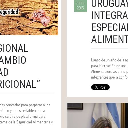
URUGUA
20 Jun
2016
INTEGRA
ESPECIA
ALIMEN
GIONAL
CAMBIO
Luego de un año de la a
para la creación de una
AD
Alimentación, las princi
integrantes que la conf
RICIONAL”
nes concretas para preparar a los
mático y que se establezca una
foro servirá de plataforma para
 tema de la Seguridad Alimentaria y