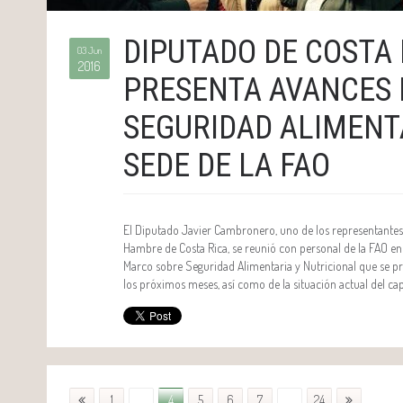
DIPUTADO DE COSTA 
03 Jun
2016
PRESENTA AVANCES 
SEGURIDAD ALIMENT
SEDE DE LA FAO
El Diputado Javier Cambronero, uno de los representantes 
Hambre de Costa Rica, se reunió con personal de la FAO e
Marco sobre Seguridad Alimentaria y Nutricional que se pres
los próximos meses, así como de la situación actual del cap
1
...
4
5
6
7
...
24