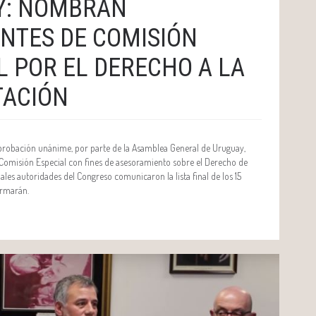
Y: NOMBRAN
NTES DE COMISIÓN
L POR EL DERECHO A LA
TACIÓN
probación unánime, por parte de la Asamblea General de Uruguay,
 Comisión Especial con fines de asesoramiento sobre el Derecho de
pales autoridades del Congreso comunicaron la lista final de los 15
ormarán.