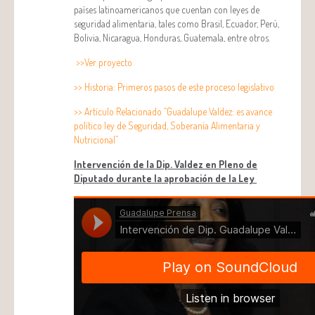
países latinoamericanos que cuentan con leyes de
seguridad alimentaria, tales como Brasil, Ecuador, Perú,
Bolivia, Nicaragua, Honduras, Guatemala, entre otros.
>>Ver proyecto
>> Historia: Primeros pasos de este proceso legislativo
>> Artículo Relacionado “Guadalupe Valdez: es avance
político ley de Seguridad, Soberanía Alimentaria y
Nutricional”
Intervención de la Dip. Valdez en Pleno de
Diputado durante la aprobación de la Ley