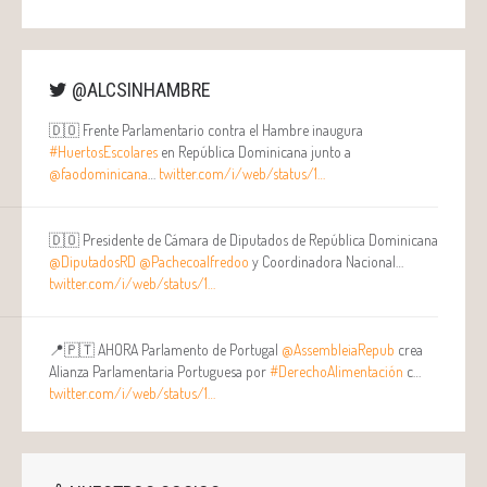
@ALCSINHAMBRE
🇩🇴 Frente Parlamentario contra el Hambre inaugura
#HuertosEscolares
en República Dominicana junto a
@faodominicana
…
twitter.com/i/web/status/1…
🇩🇴 Presidente de Cámara de Diputados de República Dominicana
@DiputadosRD
@Pachecoalfredoo
y Coordinadora Nacional…
twitter.com/i/web/status/1…
📍🇵🇹 AHORA Parlamento de Portugal
@AssembleiaRepub
crea
Alianza Parlamentaria Portuguesa por
#DerechoAlimentación
c…
twitter.com/i/web/status/1…