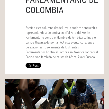
PARLAMENTARIO DE
COLOMBIA
Escribo esta columna desde Lima, donde me encuentro
representando a Colombia en el VI Foro del Frente
Parlamentario contra el Hambre de América Latina y el
Caribe. Organizado por la FAO, este evento congrega a
delegaciones no solamente de los Frentes
Parlamentarios Contra el Hambre en América Latina y el
Caribe, sino también de países de África, Asia y Europa.