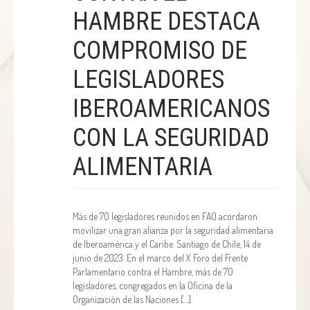
HAMBRE DESTACA
COMPROMISO DE
LEGISLADORES
IBEROAMERICANOS
CON LA SEGURIDAD
ALIMENTARIA
Más de 70 legisladores reunidos en FAO acordaron
movilizar una gran alianza por la seguridad alimentaria
de Iberoamérica y el Caribe. Santiago de Chile, 14 de
junio de 2023. En el marco del X Foro del Frente
Parlamentario contra el Hambre, más de 70
legisladores, congregados en la Oficina de la
Organización de las Naciones […]