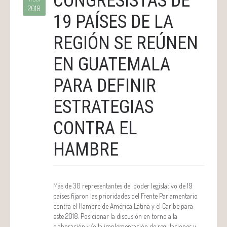
CONGRESISTAS DE
2018
19 PAÍSES DE LA
REGIÓN SE REÚNEN
EN GUATEMALA
PARA DEFINIR
ESTRATEGIAS
CONTRA EL
HAMBRE
Más de 30 representantes del poder legislativo de 19
países fijaron las prioridades del Frente Parlamentario
contra el Hambre de América Latina y el Caribe para
este 2018. Posicionar la discusión en torno a la
elaboración y/o la implementación de regulaciones y