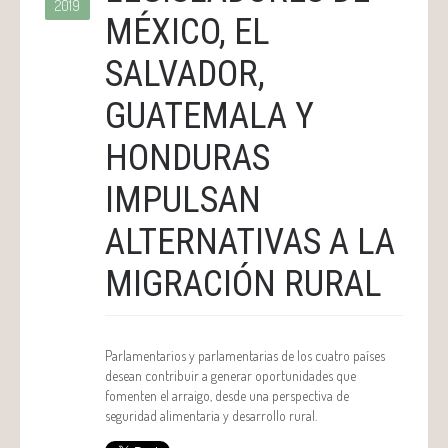
2019
MÉXICO, EL
SALVADOR,
GUATEMALA Y
HONDURAS
IMPULSAN
ALTERNATIVAS A LA
MIGRACIÓN RURAL
Parlamentarios y parlamentarias de los cuatro países
desean contribuir a generar oportunidades que
fomenten el arraigo, desde una perspectiva de
seguridad alimentaria y desarrollo rural.