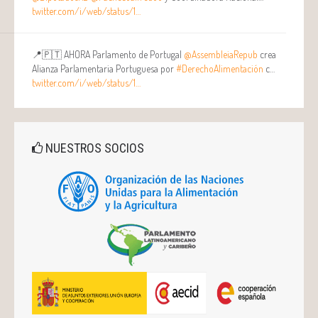
twitter.com/i/web/status/1…
📍🇵🇹 AHORA Parlamento de Portugal
@AssembleiaRepub
crea
Alianza Parlamentaria Portuguesa por
#DerechoAlimentación
c…
twitter.com/i/web/status/1…
NUESTROS SOCIOS