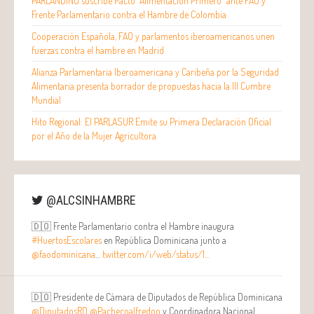
PARLANDINO suscribe Pacto “Alimentación Primero” ante FAO y
Frente Parlamentario contra el Hambre de Colombia
Cooperación Española, FAO y parlamentos iberoamericanos unen
fuerzas contra el hambre en Madrid
Alianza Parlamentaria Iberoamericana y Caribeña por la Seguridad
Alimentaria presenta borrador de propuestas hacia la III Cumbre
Mundial
Hito Regional: El PARLASUR Emite su Primera Declaración Oficial
por el Año de la Mujer Agricultora
@ALCSINHAMBRE
🇩🇴 Frente Parlamentario contra el Hambre inaugura
#HuertosEscolares
en República Dominicana junto a
@faodominicana
…
twitter.com/i/web/status/1…
🇩🇴 Presidente de Cámara de Diputados de República Dominicana
@DiputadosRD
@Pachecoalfredoo
y Coordinadora Nacional…