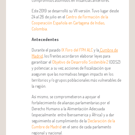
compromisos asumidos en instancias anteriores.
Este 2019 se desarrolló su VII versión. Tuvo lugar desde
24 al 26 de julio en el
Centro de Formación de la
Cooperación Española en Cartagena de Indias,
Colombia.
Antecedentes
Durante el pasado
IX Foro del FPH ALC
y la
Cumbre de
Madrid
, los Frentes acordaron elaborar leyes para
garantizar el
Objetivo de Desarrollo Sostenible 2
(ODS2)
y potenciar, a su vez, acciones de fiscalización que
aseguren que las normativas tengan impacto en los
territorios y/o grupos poblacionales más vulnerables de
la región.
Así mismo, se comprometieron a apoyar el
fortalecimiento de alianzas parlamentarias por el
Derecho Humano a la Alimentación Adecuada
(especialmente entre Íberoamerica y África) y a dar
seguimiento al cumplimiento de la
Declaración de la
Cumbre de Madrid
en el seno de cada parlamento
regional y nacional.