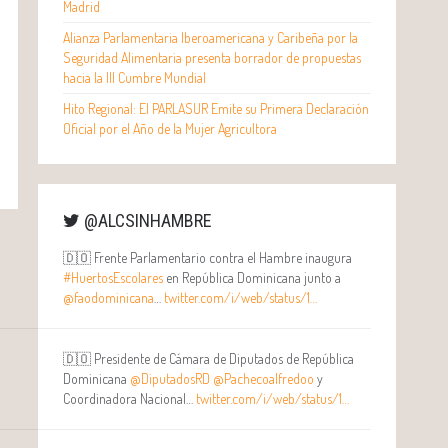
Madrid
Alianza Parlamentaria Iberoamericana y Caribeña por la
Seguridad Alimentaria presenta borrador de propuestas
hacia la III Cumbre Mundial
Hito Regional: El PARLASUR Emite su Primera Declaración
Oficial por el Año de la Mujer Agricultora
@ALCSINHAMBRE
🇩🇴 Frente Parlamentario contra el Hambre inaugura
#HuertosEscolares
en República Dominicana junto a
@faodominicana
…
twitter.com/i/web/status/1…
🇩🇴 Presidente de Cámara de Diputados de República
Dominicana
@DiputadosRD
@Pachecoalfredoo
y
Coordinadora Nacional…
twitter.com/i/web/status/1…