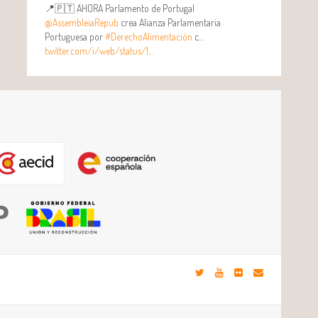
📍🇵🇹 AHORA Parlamento de Portugal
@AssembleiaRepub
crea Alianza Parlamentaria
Portuguesa por
#DerechoAlimentación
c…
twitter.com/i/web/status/1…