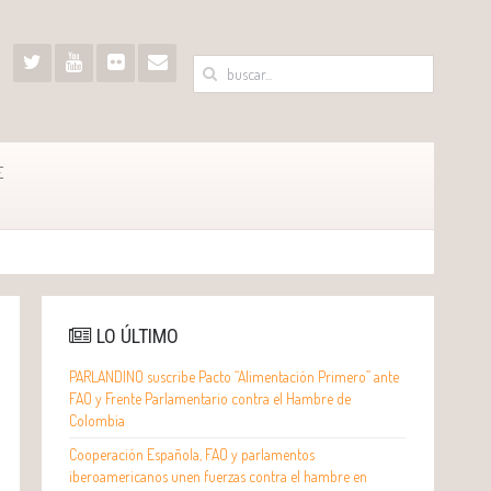
E
LO ÚLTIMO
PARLANDINO suscribe Pacto “Alimentación Primero” ante
FAO y Frente Parlamentario contra el Hambre de
Colombia
Cooperación Española, FAO y parlamentos
iberoamericanos unen fuerzas contra el hambre en