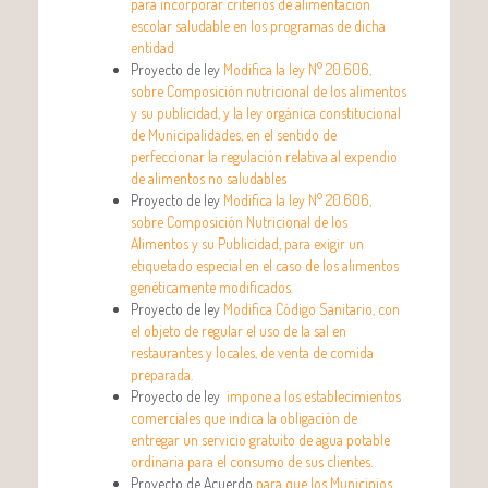
para incorporar criterios de alimentación
escolar saludable en los programas de dicha
entidad
Proyecto de ley
Modifica la ley N° 20.606,
sobre Composición nutricional de los alimentos
y su publicidad, y la ley orgánica constitucional
de Municipalidades, en el sentido de
perfeccionar la regulación relativa al expendio
de alimentos no saludables
Proyecto de ley
Modifica la ley N° 20.606,
sobre Composición Nutricional de los
Alimentos y su Publicidad, para exigir un
etiquetado especial en el caso de los alimentos
genéticamente modificados.
Proyecto de ley
Modifica Código Sanitario, con
el objeto de regular el uso de la sal en
restaurantes y locales, de venta de comida
preparada.
Proyecto de ley
impone a los establecimientos
comerciales que indica la obligación de
entregar un servicio gratuito de agua potable
ordinaria para el consumo de sus clientes.
Proyecto de Acuerdo
para que los Municipios