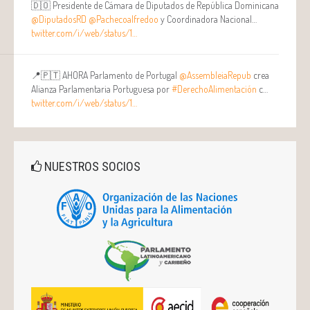
🇩🇴 Presidente de Cámara de Diputados de República Dominicana
@DiputadosRD
@Pachecoalfredoo
y Coordinadora Nacional…
twitter.com/i/web/status/1…
📍🇵🇹 AHORA Parlamento de Portugal
@AssembleiaRepub
crea
Alianza Parlamentaria Portuguesa por
#DerechoAlimentación
c…
twitter.com/i/web/status/1…
NUESTROS SOCIOS