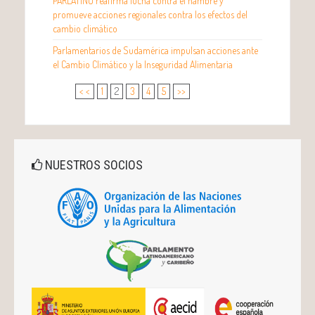
PARLATINO reafirma lucha contra el hambre y
promueve acciones regionales contra los efectos del
cambio climático
Parlamentarios de Sudamérica impulsan acciones ante
el Cambio Climático y la Inseguridad Alimentaria
< <
1
2
3
4
5
>>
NUESTROS SOCIOS