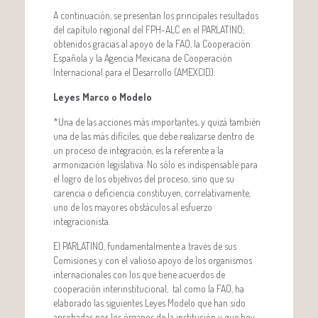
A continuación, se presentan los principales resultados
del capítulo regional del FPH-ALC en el PARLATINO;
obtenidos gracias al apoyo de la FAO, la Cooperación
Española y la Agencia Mexicana de Cooperación
Internacional para el Desarrollo (AMEXCID):
Leyes Marco o Modelo
*Una de las acciones más importantes, y quizá también
una de las más difíciles, que debe realizarse dentro de
un proceso de integración, es la referente a la
armonización legislativa. No sólo es indispensable para
el logro de los objetivos del proceso, sino que su
carencia o deficiencia constituyen, correlativamente,
uno de los mayores obstáculos al esfuerzo
integracionista.
El PARLATINO, fundamentalmente a través de sus
Comisiones y con el valioso apoyo de los organismos
internacionales con los que tiene acuerdos de
cooperación interinstitucional, tal como la FAO, ha
elaborado las siguientes Leyes Modelo que han sido
aprobadas por los órganos de la institución y que hoy