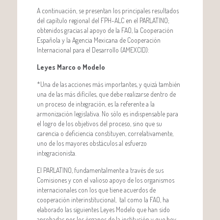
A continuación, se presentan los principales resultados
del capítulo regional del FPH-ALC en el PARLATINO;
obtenidos gracias al apoyo de la FAO, la Cooperación
Española y la Agencia Mexicana de Cooperación
Internacional para el Desarrollo (AMEXCID):
Leyes Marco o Modelo
*Una de las acciones más importantes, y quizá también
una de las más difíciles, que debe realizarse dentro de
un proceso de integración, es la referente a la
armonización legislativa. No sólo es indispensable para
el logro de los objetivos del proceso, sino que su
carencia o deficiencia constituyen, correlativamente,
uno de los mayores obstáculos al esfuerzo
integracionista.
El PARLATINO, fundamentalmente a través de sus
Comisiones y con el valioso apoyo de los organismos
internacionales con los que tiene acuerdos de
cooperación interinstitucional, tal como la FAO, ha
elaborado las siguientes Leyes Modelo que han sido
aprobadas por los órganos de la institución y que hoy