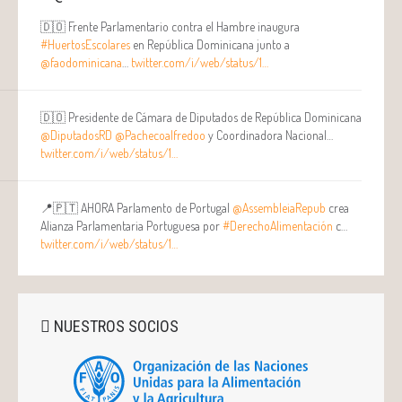
🇩🇴 Frente Parlamentario contra el Hambre inaugura
#HuertosEscolares
en República Dominicana junto a
@faodominicana
…
twitter.com/i/web/status/1…
🇩🇴 Presidente de Cámara de Diputados de República Dominicana
@DiputadosRD
@Pachecoalfredoo
y Coordinadora Nacional…
twitter.com/i/web/status/1…
📍🇵🇹 AHORA Parlamento de Portugal
@AssembleiaRepub
crea
Alianza Parlamentaria Portuguesa por
#DerechoAlimentación
c…
twitter.com/i/web/status/1…
NUESTROS SOCIOS